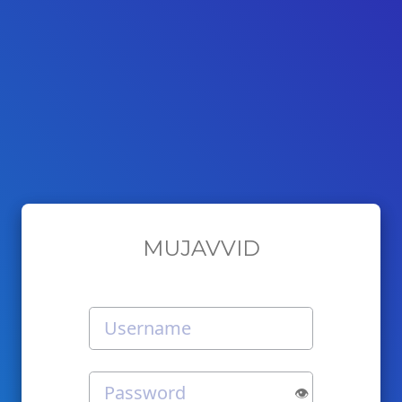
MUJAVVID
👁️