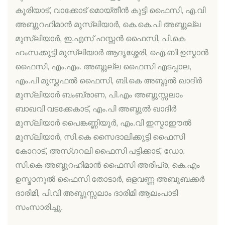
കൂരിയാട്, വാക്കോട് മൊയ്തീന്‍ കുട്ടി ഫൈസി, എ.വി
അബ്ദുറഹിമാന്‍ മുസ്ലിയാര്‍, കെ.കെ.പി അബ്ദുല്ല
മുസ്ലിയാര്‍, ഇ.എസ് ഹസ്സന്‍ ഫൈസി, പി.കെ
ഹംസക്കുട്ടി മുസ്ലിയാര്‍ ആദൃശ്ശേരി, ഐ.ബി ഉസ്മാന്‍
ഫൈസി, എം.എം. അബ്ദുല്ല ഫൈസി എടപ്പാല,
എം.പി മുസ്തഫല്‍ ഫൈസി, ബി.കെ അബ്ദുല്‍ ഖാദിര്‍
മുസ്ലിയാര്‍ ബംബ്രാണ, പി.എം അബ്ദുസ്സലാം
ബാഖവി വടക്കേകാട്, എം.പി അബ്ദുല്‍ ഖാദിര്‍
മുസ്ലിയാര്‍ പൈങ്കണ്ണിയൂര്‍, എം.വി ഇസ്മാഈല്‍
മുസ്ലിയാര്‍, സി.കെ സൈദാലിക്കുട്ടി ഫൈസി
കോറാട്, അസ്ഗറലി ഫൈസി പട്ടിക്കാട്, ഡോ.
സി.കെ അബ്ദുറഹിമാന്‍ ഫൈസി അരിപ്ര, കെ.എം
ഉസ്മാനുല്‍ ഫൈസി തോടാര്‍, ഒളവണ്ണ അബൂബക്കര്‍
ദാരിമി, പി.വി അബ്ദുസ്സലാം ദാരിമി ആലംപാടി
സംസാരിച്ചു.