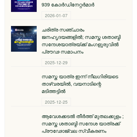
939 കോർഡിനേറ്റർമാർ
2026-01-07
ചരിത്ര സഞ്ചാരം
ജനഹൃദയങ്ങളിൽ; സമസ്ത ശതാബ്ദി
സന്ദേശയാത്രയ്ക്ക് മംഗളൂരുവിൽ
പ്രൗഢ സമാപനം
2025-12-29
സമസ്ത യാത്ര ഇന്ന് നീലഗിരിയടെ
താഴ്‌വരയിൽ, വയനാടിന്റെ
മടിത്തട്ടിൽ
2025-12-25
ആവേശക്കടൽ തീർത്ത് മുതലക്കുളം ;
സമസ്ത ശതാബ്ദി സന്ദേശ യാത്രക്ക്
പ്രൗഢോജ്വല സ്വീകരണം