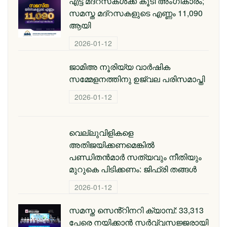
എട്ട് മദ്റസകള്‍ക്ക് കൂടി അംഗീകാരം;
സമസ്ത മദ്റസകളുടെ എണ്ണം 11,090
ആയി
2026-01-12
ജാമിഅ നൂരിയ്യ വാര്‍ഷിക
സമ്മേളനത്തിനു ഉജ്വല പരിസമാപ്തി
2026-01-12
വെല്ലുവിളികളെ
അതിജയിക്കണമെങ്കിൽ
പണ്ഡിതൻമാർ സത്യവും നീതിയും
മുറുകെ പിടിക്കണം: ജിഫ്‌രി തങ്ങൾ
2026-01-12
സമസ്ത സെൻ്റിനറി ക്യാമ്പ്: 33,313
പേരെ നയിക്കാൻ സർവ്വസജ്ജരായി