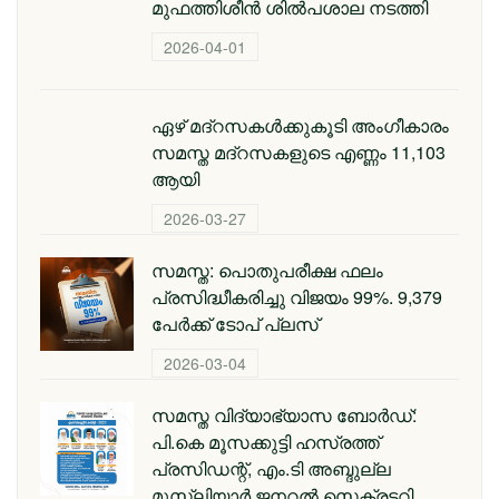
മുഫത്തിശീന്‍ ശില്‍പശാല നടത്തി
2026-04-01
ഏഴ് മദ്റസകള്‍ക്കുകൂടി അംഗീകാരം
സമസ്ത മദ്റസകളുടെ എണ്ണം 11,103
ആയി
2026-03-27
സമസ്ത: പൊതുപരീക്ഷ ഫലം
പ്രസിദ്ധീകരിച്ചു വിജയം 99%. 9,379
പേര്‍ക്ക് ടോപ് പ്ലസ്
2026-03-04
സമസ്ത വിദ്യാഭ്യാസ ബോർഡ്:
പി.കെ മൂസക്കുട്ടി ഹസ്രത്ത്
പ്രസിഡന്റ്, എം.ടി അബ്ദുല്ല
മുസ്ലിയാർ ജനറൽ സെക്രട്ടറി,