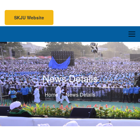
SKJU Website
SKJU Website
News Details
Home
News Details