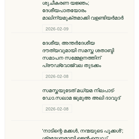
ശുചീകരണ യജ്ഞം;
ദേശീയപാതയോരം
മാലിന്യമുക്തമാക്കി വളണ്ടിയർമാർ
2026-02-09
ദേശീയ, അന്തര്‍ദേശീയ
ദൗത്യവുമായി സമസ്ത ശതാബ്ദി
സമാപന സമ്മേളനത്തിന്
പ്രൗഢ്വോജ്വല തുടക്കം
2026-02-08
സമസ്തയുടേത് മധ്യമ നിലപാട്-
ഡോ.സലാമ ജുമുഅ അലി ദാവൂദ്
2026-02-08
'നാടിന്റെ മക്കള്‍, നന്മയുടെ പൂക്കള്‍';
ശ്രദ്ധേയമായി ജെന്‍-സെഡ്