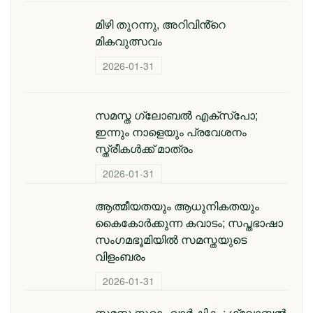
മിഴി തുറന്നു, അറിവിൻ്റെ
മികവുത്സവം
2026-01-31
സമസ്ത ഗ്ലോബൽ എക്സ്പോ;
ഇന്നും നാളെയും പ്രവേശനം
സ്ത്രീകൾക്ക് മാത്രം
2026-01-31
ആത്മീയതയും ആധുനികതയും
കൈകോർക്കുന്ന കവാടം; സപ്തഭാഷാ
സംഗമഭൂമിയിൽ സമസ്തയുടെ
വിളംബരം
2026-01-31
സമസ്ത നൂറാം വാർഷികം; ഗ്ലോബല്‍