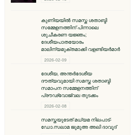
കുണിയയിൽ സമസ്ത ശതാബ്ദി
സമ്മേളനത്തിന് പിന്നാലെ
ശുചീകരണ യജ്ഞം;
ദേശീയപാതയോരം
മാലിന്യമുക്തമാക്കി വളണ്ടിയർമാർ
2026-02-09
ദേശീയ, അന്തര്‍ദേശീയ
ദൗത്യവുമായി സമസ്ത ശതാബ്ദി
സമാപന സമ്മേളനത്തിന്
പ്രൗഢ്വോജ്വല തുടക്കം
2026-02-08
സമസ്തയുടേത് മധ്യമ നിലപാട്-
ഡോ.സലാമ ജുമുഅ അലി ദാവൂദ്