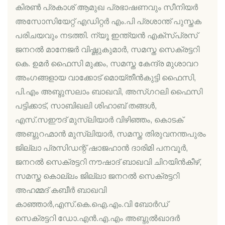
കിരൺ പ്രകാശ് ആമുഖ പ്രഭാഷണവും സീനിയർ
അസോസിയേറ്റ് എഡിറ്റർ എം.പി പ്രശാന്ത് പുസ്തക
പരിചയവും നടത്തി. ന്യൂ ഇന്ത്യൻ എക്‌സ്പ്രസ്
ജനറൽ മാനേജർ വിഷ്ണുകുമാർ, സമസ്ത സെക്രട്ടറി
കെ. ഉമർ ഫൈസി മുക്കം, സമസ്ത കേന്ദ്ര മുശാവറ
അംഗങ്ങളായ വാക്കോട് മൊയ്തീൻകുട്ടി ഫൈസി,
പി.എം അബ്ദുസലാം ബാഖവി, അസ്ഗറലി ഫൈസി
പട്ടിക്കാട്, സാബിഖലി ശിഹാബ് തങ്ങൾ,
എസ്.സഈദ് മുസ്‌ലിയാർ വിഴിഞ്ഞം, കൊടക്
അബ്ദുറഹ്മാൻ മുസ്‌ലിയാർ, സമസ്ത തിരുവനന്തപുരം
ജില്ലാ പ്രസിഡന്റ് ഷാജഹാൻ ദാരിമി പനവൂർ,
ജനറൽ സെക്രട്ടറി നൗഷാദ് ബാഖവി ചിറയിൻകീഴ്,
സമസ്ത കൊല്ലം ജില്ലാ ജനറൽ സെക്രട്ടറി
അഹമ്മദ് കബീർ ബാഖവി
കാഞ്ഞാർ,എസ്.കെ.ഐ.എം.വി ബോർഡ്
സെക്രട്ടറി ഡോ.എൻ.എ.എം അബ്ദുൽഖാദർ