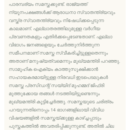
പാരമ്പര്യം സമസ്തക്കുണ്ട്. രാജ്യത്ത്
ന്യൂനപക്ഷങ്ങൾക്ക് ആരാധനാ സ്വാതന്ത്ര്യവും
വസ്ത്ര സ്വാതന്ത്ര്യവും നിഷേധിക്കപ്പെടുന്ന
കാലമാണ്. എല്ലാതരത്തിലുമുള്ള വർഗീയ
പ്രവണതകളും എതിർക്കപ്പെടേണ്ടതാണ്. എല്ലാ
വിഭാഗം ജനങ്ങളെയും ചേർത്തുനിർത്തുന്ന
സമീപനമാണ് സമസ്ത സ്വീകരിച്ചിട്ടുള്ളതെന്നും
അതാണ് മനുഷ്യത്വമെന്നും മുഖ്യമന്ത്രി പറഞ്ഞു.
സാമൂഹിക ഐക്യം കാത്തുസൂക്ഷിക്കാൻ
സഹായകരമായിട്ടുള്ള നിരവധി ഇടപെടലുകൾ
സമസ്ത പ്രസിഡന്റ് സയ്യിദ് മുഹമ്മദ് ജിഫ്‌രി
മുത്തുക്കോയ തങ്ങൾ നടത്തിയിട്ടുണ്ടെന്നും
മുഖ്യമന്ത്രി കൂട്ടിച്ചേർത്തു. സമസ്തയുടെ ചരിത്രം
പറയുന്നതിനൊപ്പം 14 ഭാഗങ്ങളിലായി വിവിധ
വിഷയങ്ങളിൽ സമസ്തയ്ക്കുള്ള കാഴ്ച്ചപ്പാടും
പുസ്തകത്തിൽ അവതരിപ്പിക്കുന്നുണ്ട്. അതിൽ ചില