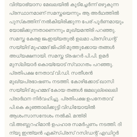
വിദ്യാഭ്യാസ മേഖലയിൽ കൂടിച്ചേർന്ന് ഒഴുകുന്ന
പ്രസ്ഥാനമാണ് സമസ്തയെന്നും ആ അർഥത്തിൽ
പുസ്‌കത്തിന് നൽകിയിരിക്കുന്ന പേര് പൂർണമായും
യോജിക്കുന്നതാണെന്നും മുഖ്യമന്ത്രി പറഞ്ഞു.
സമസ്ത കേരള ജംഇയ്യതുൽ ഉലമാ പ്രസിഡന്റ്
സയ്യിദ് മുഹമ്മദ് ജിഫ്‌രി മുത്തുക്കോയ തങ്ങൾ
അധ്യക്ഷനായി. സമസ്ത ട്രഷറർ പി.പി. ഉമർ
മുസ്‌ലിയാർ കൊയ്യോട് സ്വാഗതം പറഞ്ഞു.
പ്രതിപക്ഷ നേതാവ് വി.ഡി. സതീശൻ
മുഖ്യപ്രഭാഷണം നടത്തി. കോഴിക്കോട് ഖാസി
സയ്യിദ് മുഹമ്മദ് കോയ തങ്ങൾ ജമലുല്ലൈലി
പ്രാർഥന നിർവഹിച്ചു. പ്രതിപക്ഷ ഉപനേതാവ്
പി.കെ കുഞ്ഞാലിക്കുട്ടി വിഡിയോയിൽ
ആശംസാസന്ദേശം നൽകി. മന്ത്രി
വി.അബ്ദുറഹിമാൻ ഉപഹാര സമർപ്പണം നടത്തി. ദി
ന്യൂ ഇന്ത്യൻ എക്‌സ്പ്രസ് റസിഡന്റ് എഡിറ്റർ