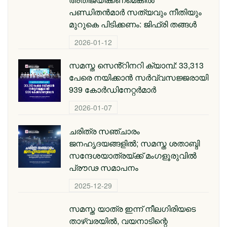
പണ്ഡിതൻമാർ സത്യവും നീതിയും
മുറുകെ പിടിക്കണം: ജിഫ്‌രി തങ്ങൾ
2026-01-12
സമസ്ത സെൻ്റിനറി ക്യാമ്പ്: 33,313
പേരെ നയിക്കാൻ സർവ്വസജ്ജരായി
939 കോർഡിനേറ്റർമാർ
2026-01-07
ചരിത്ര സഞ്ചാരം
ജനഹൃദയങ്ങളിൽ; സമസ്ത ശതാബ്ദി
സന്ദേശയാത്രയ്ക്ക് മംഗളൂരുവിൽ
പ്രൗഢ സമാപനം
2025-12-29
സമസ്ത യാത്ര ഇന്ന് നീലഗിരിയടെ
താഴ്‌വരയിൽ, വയനാടിന്റെ