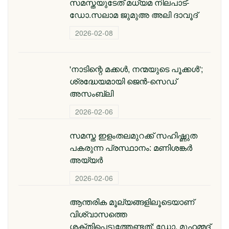
സമസ്തയുടേത് മധ്യമ നിലപാട്-
ഡോ.സലാമ ജുമുഅ അലി ദാവൂദ്
2026-02-08
'നാടിന്റെ മക്കള്‍, നന്മയുടെ പൂക്കള്‍';
ശ്രദ്ധേയമായി ജെന്‍-സെഡ്
അസംബ്ലി
2026-02-06
സമസ്ത ഇളംതലമുറക്ക് സഹിഷ്ണുത
പകരുന്ന പ്രസ്ഥാനം: മണിശങ്കർ
അയ്യർ
2026-02-06
ആന്തരിക മൂല്യങ്ങളിലൂടെയാണ്
വിശ്വാസത്തെ
ശക്തിപ്പെടുത്തേണ്ടത്: ഡോ. മുഹമ്മദ്