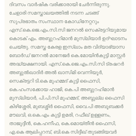
ദിവസം വാര്‍ഷിക വരിക്കാരായി ചേര്‍ന്നിരുന്നു.
ചേളാരി സമസ്താലയത്തില്‍ നടന്ന ചടങ്ങ്
സുപ്രഭാതം സംസ്ഥാന കോഡിനേറ്ററും
എസ്.കെ.ജെ.എം.സി.സി ജനറല്‍ സെക്രട്ടറിയുമായ
കൊടക് എം. അബ്ദുറഹിമാന്‍ മുസ്‌ലിയാര്‍ ഉദ്ഘാടനം
ചെയ്തു. സമസ്ത കേരള ഇസ്‌ലാം മത വിദ്യാഭ്യാസ
ബോര്‍ഡ് ജനറല്‍ മാനേജര്‍ കെ.മോയിന്‍കുട്ടി മാസ്റ്റര്‍
അദ്ധ്യക്ഷനായി. എസ്.കെ.ജെ.എം.സി.സി ട്രഷറര്‍
അബ്ദുല്‍ഖാദിര്‍ അല്‍ ഖാസിമി വെന്നിയൂര്‍,
സെക്രട്ടറി ടി.കെ മുഹമ്മദ് കുട്ടി ഫൈസി,
കെ.ഹംസക്കോയ ഹാജി, കെ.പി അബ്ദുറഹിമാന്‍
മുസ്‌ലിയാര്‍, പി.പി.സി മുഹമ്മദ്, അബ്ദുല്ല ഫൈസി
കിഴിശ്ശേരി, മുബശ്ശിര്‍ ഫൈസി, വൈ.പി അബൂബക്കര്‍
മൗലവി, ഒ.കെ.എം കുട്ടി ഉമരി, റഫീഖ് ഉള്ളണം,
താജുദ്ദീന്‍, കെ.ഹനീഫ, കെ.മൊയ്തീന്‍ ഫൈസി,
എ.കെ ആലിപ്പറമ്പ്, ബി.കെ സിദ്ദീഖ് തുടങ്ങിയവര്‍