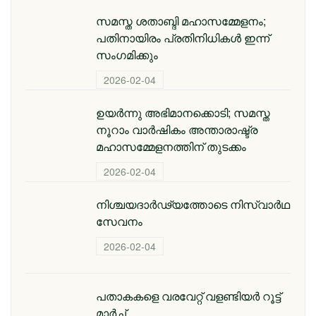
സമസ്ത ശതാബ്ദി മഹാസമ്മേളനം;
പതിനായിരം പ്രതിനിധികൾ ഇന്ന്
സംഗമിക്കും
2026-02-04
ഉയർന്നു അഭിമാനക്കൊടി; സമസ്ത
നൂറാം വാർഷികം അന്താരാഷ്ട്ര
മഹാസമ്മേളനത്തിന് തുടക്കം
2026-02-04
നിശ്ചയദാർഢ്യത്തോടെ നിസ്വാർഥ
സേവനം
2026-02-04
പതാകകളെ വരവേറ്റ് വളണ്ടിയർ റൂട്ട്
മാർച്ച്