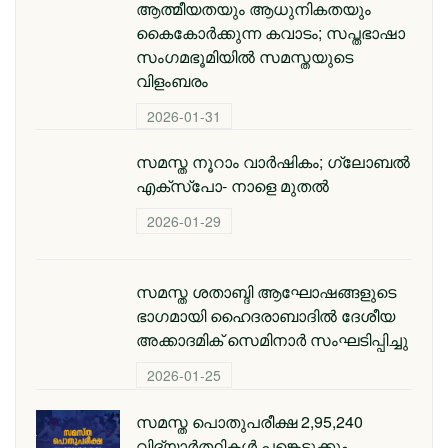
ആത്മീയതയും ആധുനികതയും
കൈകോർക്കുന്ന കവാടം; സപ്തഭാഷാ
സംഗമഭൂമിയിൽ സമസ്തയുടെ
വിളംബരം
2026-01-31
സമസ്ത നൂറാം വാർഷികം; ഗ്ലോബല്‍
എക്‌സ്‌പോ- നാളെ മുതൽ
2026-01-29
സമസ്ത ശതാബ്ദി ആഘോഷങ്ങളുടെ
ഭാഗമായി ഹൈദരാബാദില്‍ ദേശീയ
അക്കാദമിക് സെമിനാര്‍ സംഘടിപ്പിച്ചു
2026-01-25
സമസ്ത പൊതുപരീക്ഷ 2,95,240
വിദ്യാര്‍ത്ഥികള്‍ പങ്കെടുക്കും