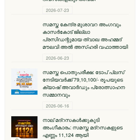
2026-07-23
സമസ്ത കേന്ദ്ര മുശാവറ അംഗവും
കാസര്‍കോട് ജില്ലാ
പ്രസിഡന്റുമായ ത്വാഖ അഹമ്മദ്
മൗലവി അല്‍ അസ്ഹരി വഫാത്തായി
2026-06-23
സമസ്ത പൊതുപരീക്ഷ: ടോപ് പ്ലസ്
നേടിയവര്‍ക്ക് 79,10,100/- രൂപയുടെ
ക്യാഷ് അവാര്‍ഡും പ്രോത്സാഹന
സമ്മാനവും
2026-06-16
നാല് മദ്‌റസകൾക്കുകൂടി
അംഗീകാരം: സമസ്ത മദ്‌റസകളുടെ
എണ്ണം 11,124 ആയി