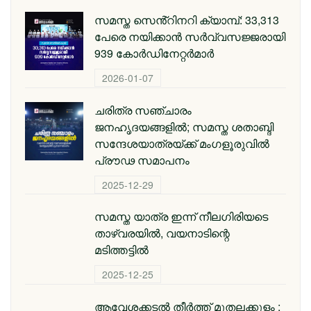
സമസ്ത സെൻ്റിനറി ക്യാമ്പ്: 33,313
പേരെ നയിക്കാൻ സർവ്വസജ്ജരായി
939 കോർഡിനേറ്റർമാർ
2026-01-07
ചരിത്ര സഞ്ചാരം
ജനഹൃദയങ്ങളിൽ; സമസ്ത ശതാബ്ദി
സന്ദേശയാത്രയ്ക്ക് മംഗളൂരുവിൽ
പ്രൗഢ സമാപനം
2025-12-29
സമസ്ത യാത്ര ഇന്ന് നീലഗിരിയടെ
താഴ്‌വരയിൽ, വയനാടിന്റെ
മടിത്തട്ടിൽ
2025-12-25
ആവേശക്കടൽ തീർത്ത് മുതലക്കുളം ;