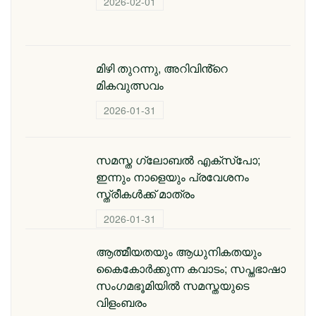
2026-02-01
മിഴി തുറന്നു, അറിവിൻ്റെ
മികവുത്സവം
2026-01-31
സമസ്ത ഗ്ലോബൽ എക്സ്പോ;
ഇന്നും നാളെയും പ്രവേശനം
സ്ത്രീകൾക്ക് മാത്രം
2026-01-31
ആത്മീയതയും ആധുനികതയും
കൈകോർക്കുന്ന കവാടം; സപ്തഭാഷാ
സംഗമഭൂമിയിൽ സമസ്തയുടെ
വിളംബരം