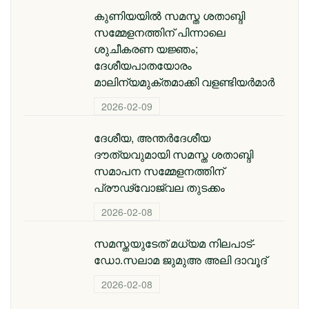
കുണിയയിൽ സമസ്ത ശതാബ്ദി
സമ്മേളനത്തിന് പിന്നാലെ
ശുചീകരണ യജ്ഞം;
ദേശീയപാതയോരം
മാലിന്യമുക്തമാക്കി വളണ്ടിയർമാർ
2026-02-09
ദേശീയ, അന്തര്‍ദേശീയ
ദൗത്യവുമായി സമസ്ത ശതാബ്ദി
സമാപന സമ്മേളനത്തിന്
പ്രൗഢ്വോജ്വല തുടക്കം
2026-02-08
സമസ്തയുടേത് മധ്യമ നിലപാട്-
ഡോ.സലാമ ജുമുഅ അലി ദാവൂദ്
2026-02-08