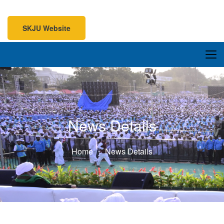
SKJU Website
SKJU Website
News Details
Home
News Details