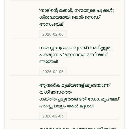
'നാടിന്റെ മക്കള്‍, നന്മയുടെ പൂക്കള്‍';
ശ്രദ്ധേയമായി ജെന്‍-സെഡ്
അസംബ്ലി
2026-02-06
സമസ്ത ഇളംതലമുറക്ക് സഹിഷ്ണുത
പകരുന്ന പ്രസ്ഥാനം: മണിശങ്കർ
അയ്യർ
2026-02-06
ആന്തരിക മൂല്യങ്ങളിലൂടെയാണ്
വിശ്വാസത്തെ
ശക്തിപ്പെടുത്തേണ്ടത്: ഡോ. മുഹമ്മദ്
അബ്ദു ദാഇം അല്‍ ജുന്‍ദി
2026-02-05
സമസ്ത കേരളം കാത്തുസൂക്ഷിക്കുന്ന