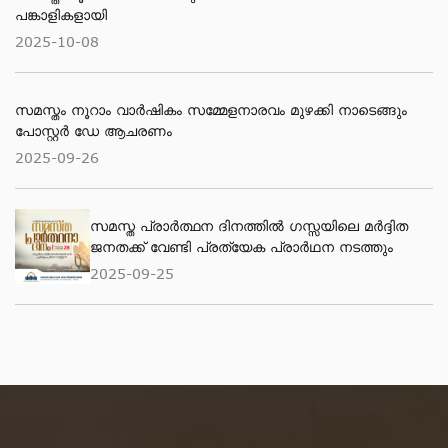
പങ്കാളികളായി
2025-10-08
സമസ്തം നൂറാം വാർഷികം സമ്മേളനാരവം മുഴക്കി നാടെങ്ങും
പോസ്റ്റർ ഡേ ആചരണം
2025-09-26
സമസ്ത പ്രാർത്ഥന ദിനത്തിൽ ഗസ്സയിലെ മർദ്ദിത
ജനതക്ക് വേണ്ടി പ്രത്യേക പ്രാർഥന നടത്തും
2025-09-25