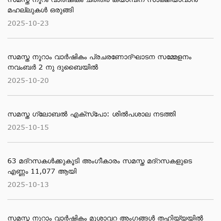
മഹല്ലുകള്‍ ഒരുങ്ങി
2025-10-23
സമസ്ത നൂറാം വാർഷികം പ്രചരണോദ്ഘാടന സമ്മേളനം
നവംബർ 2 നു ദുബൈയിൽ
2025-10-20
സമസ്ത ഗ്ലോബൽ എക്സ്പോ: ശിൽപശാല നടത്തി
2025-10-15
63 മദ്റസകള്‍ക്കുകൂടി അംഗീകാരം സമസ്ത മദ്റസകളുടെ
എണ്ണം 11,077 ആയി
2025-10-13
സമസ്ത നൂറാം വാർഷികം മുശാവറ അംഗങ്ങൾ തഹിയ്യയിൽ