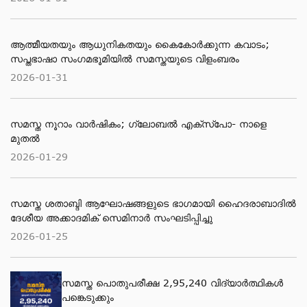
ആത്മീയതയും ആധുനികതയും കൈകോർക്കുന്ന കവാടം;
സപ്തഭാഷാ സംഗമഭൂമിയിൽ സമസ്തയുടെ വിളംബരം
2026-01-31
സമസ്ത നൂറാം വാർഷികം; ഗ്ലോബല്‍ എക്‌സ്‌പോ- നാളെ
മുതൽ
2026-01-29
സമസ്ത ശതാബ്ദി ആഘോഷങ്ങളുടെ ഭാഗമായി ഹൈദരാബാദില്‍
ദേശീയ അക്കാദമിക് സെമിനാര്‍ സംഘടിപ്പിച്ചു
2026-01-25
സമസ്ത പൊതുപരീക്ഷ 2,95,240 വിദ്യാര്‍ത്ഥികള്‍
പങ്കെടുക്കും