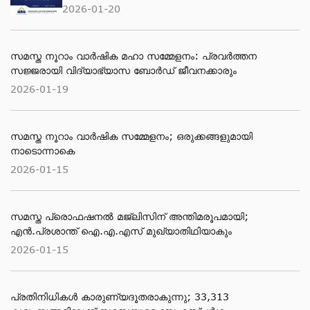
2026-01-20
സമസ്ത നൂറാം വാർഷിക മഹാ സമ്മേളനം: പ്രവർത്തന
സജ്ജരായി വിദ്യാഭ്യാസ ബോർഡ് ജീവനക്കാരും
2026-01-19
സമസ്ത നൂറാം വാർഷിക സമ്മേളനം; ഒരുക്കങ്ങളുമായി
നാടൊന്നാകെ
2026-01-15
സമസ്ത പ്രൊഫഷനൽ മജ്‌ലിസിന് അന്തിമരൂപമായി;
എൻ.പ്രശാന്ത് ഐ.എ.എസ് മുഖ്യാതിഥിയാകും
2026-01-15
പ്രതിനിധികൾ കാരുണ്യദൂതരാകുന്നു; 33,313