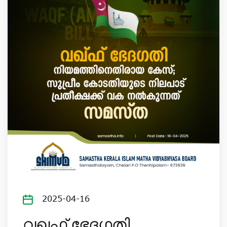
2025-04-16
വഖഫ് ഭേദഗതി