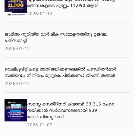
മദ്റസകളുടെ എണ്ണം 11,090 ആയി
2026-01-12
ജാമിഅ നൂരിയ്യ വാര്‍ഷിക സമ്മേളനത്തിനു ഉജ്വല
പരിസമാപ്തി
2026-01-12
വെല്ലുവിളികളെ അതിജയിക്കണമെങ്കിൽ പണ്ഡിതൻമാർ
സത്യവും നീതിയും മുറുകെ പിടിക്കണം: ജിഫ്‌രി തങ്ങൾ
2026-01-12
സമസ്ത സെൻ്റിനറി ക്യാമ്പ്: 33,313 പേരെ
നയിക്കാൻ സർവ്വസജ്ജരായി 939
കോർഡിനേറ്റർമാർ
2026-01-07