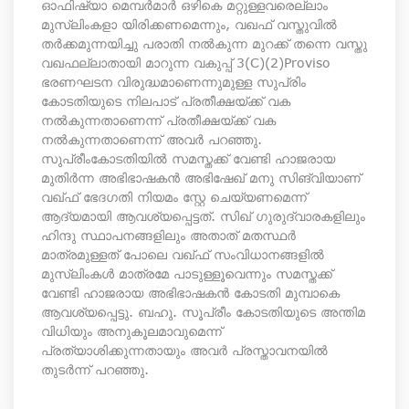
ഓഫിഷ്യാ മെമ്പർമാർ ഒഴികെ മറ്റുള്ളവരെല്ലാം
മുസ്ലിംകളാ യിരിക്കണമെന്നും, വഖഫ് വസ്തുവിൽ
തർക്കമുന്നയിച്ചു പരാതി നൽകുന്ന മുറക്ക് തന്നെ വസ്തു
വഖഫല്ലാതായി മാറുന്ന വകുപ്പ് 3(C)(2)Proviso
ഭരണഘടന വിരുദ്ധമാണെന്നുമുള്ള സുപ്രിം
കോടതിയുടെ നിലപാട് പ്രതീക്ഷയ്ക്ക് വക
നൽകുന്നതാണെന്ന് പ്രതീക്ഷയ്ക്ക് വക
നൽകുന്നതാണെന്ന് അവർ പറഞ്ഞു.
സുപ്രീംകോടതിയില്‍ സമസ്തക്ക് വേണ്ടി ഹാജരായ
മുതിര്‍ന്ന അഭിഭാഷകന്‍ അഭിഷേഖ് മനു സിങ്വിയാണ്
വഖ്ഫ് ഭേദഗതി നിയമം സ്റ്റേ ചെയ്യണമെന്ന്
ആദ്യമായി ആവശ്യപ്പെട്ടത്. സിഖ് ഗുരുദ്വാരകളിലും
ഹിന്ദു സ്ഥാപനങ്ങളിലും അതാത് മതസ്ഥര്‍
മാത്രമുള്ളത് പോലെ വഖ്ഫ് സംവിധാനങ്ങളില്‍
മുസ്ലിംകള്‍ മാത്രമേ പാടുള്ളൂവെന്നും സമസ്തക്ക്
വേണ്ടി ഹാജരായ അഭിഭാഷകന്‍ കോടതി മുമ്പാകെ
ആവശ്യപ്പെട്ടു. ബഹു. സൂപ്രീം കോടതിയുടെ അന്തിമ
വിധിയും അനുകൂലമാവുമെന്ന്
പ്രത്യാശിക്കുന്നതായും അവര്‍ പ്രസ്താവനയില്‍
തുടര്‍ന്ന് പറഞ്ഞു.