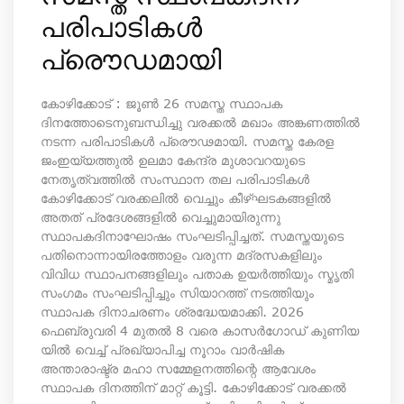
പരിപാടികൾ
പ്രൌഡമായി
കോഴിക്കോട് : ജൂൺ 26 സമസ്ത സ്ഥാപക
ദിനത്തോടെനുബന്ധിച്ചു വരക്കൽ മഖാം അങ്കണത്തിൽ
നടന്ന പരിപാടികൾ പ്രൌഢമായി. സമസ്ത കേരള
ജംഇയ്യത്തുൽ ഉലമാ കേന്ദ്ര മുശാവറയുടെ
നേതൃത്വത്തിൽ സംസ്ഥാന തല പരിപാടികൾ
കോഴിക്കോട് വരക്കലിൽ വെച്ചും കീഴ്ഘടകങ്ങളിൽ
അതത് പ്രദേശങ്ങളിൽ വെച്ചുമായിരുന്നു
സ്ഥാപകദിനാഘോഷം സംഘടിപ്പിച്ചത്. സമസ്തയുടെ
പതിനൊന്നായിരത്തോളം വരുന്ന മദ്രസകളിലും
വിവിധ സ്ഥാപനങ്ങളിലും പതാക ഉയർത്തിയും സ്മൃതി
സംഗമം സംഘടിപ്പിച്ചും സിയാറത്ത് നടത്തിയും
സ്ഥാപക ദിനാചരണം ശ്രദ്ധേയമാക്കി. 2026
ഫെബ്രുവരി 4 മുതൽ 8 വരെ കാസർഗോഡ് കുണിയ
യിൽ വെച്ച് പ്രഖ്യാപിച്ച നൂറാം വാർഷിക
അന്താരാഷ്ട്ര മഹാ സമ്മേളനത്തിന്റെ ആവേശം
സ്ഥാപക ദിനത്തിന് മാറ്റ് കൂട്ടി. കോഴിക്കോട് വരക്കൽ