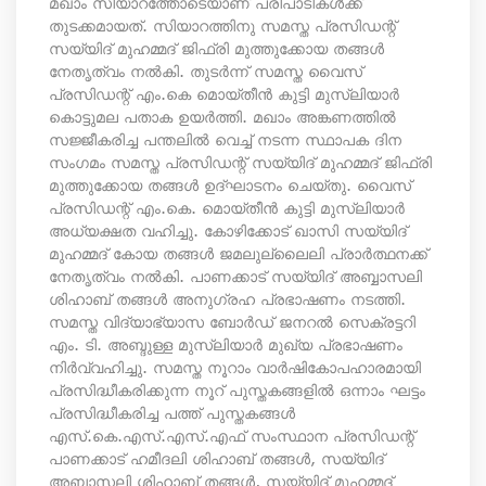
മഖാം സിയാറത്തോടെയാണ് പരിപാടികൾക്ക്
തുടക്കമായത്. സിയാറത്തിനു സമസ്ത പ്രസിഡന്റ്
സയ്യിദ് മുഹമ്മദ്‌ ജിഫ്രി മുത്തുക്കോയ തങ്ങൾ
നേതൃത്വം നൽകി. തുടർന്ന് സമസ്ത വൈസ്
പ്രസിഡന്റ്‌ എം.കെ മൊയ്‌തീൻ കുട്ടി മുസ്ലിയാര്‍
കൊട്ടുമല പതാക ഉയർത്തി. മഖാം അങ്കണത്തിൽ
സജ്ജീകരിച്ച പന്തലിൽ വെച്ച് നടന്ന സ്ഥാപക ദിന
സംഗമം സമസ്ത പ്രസിഡന്റ്‌ സയ്യിദ് മുഹമ്മദ്‌ ജിഫ്രി
മുത്തുക്കോയ തങ്ങൾ ഉദ്ഘാടനം ചെയ്തു. വൈസ്
പ്രസിഡന്റ്‌ എം.കെ. മൊയ്‌തീൻ കുട്ടി മുസ്‌ലിയാർ
അധ്യക്ഷത വഹിച്ചു. കോഴിക്കോട് ഖാസി സയ്യിദ്
മുഹമ്മദ്‌ കോയ തങ്ങൾ ജമലുല്ലൈലി പ്രാർത്ഥനക്ക്
നേതൃത്വം നൽകി. പാണക്കാട് സയ്യിദ് അബ്ബാസലി
ശിഹാബ് തങ്ങൾ അനുഗ്രഹ പ്രഭാഷണം നടത്തി.
സമസ്ത വിദ്യാഭ്യാസ ബോർഡ് ജനറൽ സെക്രട്ടറി
എം. ടി. അബ്ദുള്ള മുസ്‌ലിയാർ മുഖ്യ പ്രഭാഷണം
നിർവ്വഹിച്ചു. സമസ്ത നൂറാം വാർഷികോപഹാരമായി
പ്രസിദ്ധീകരിക്കുന്ന നൂറ് പുസ്തകങ്ങളിൽ ഒന്നാം ഘട്ടം
പ്രസിദ്ധീകരിച്ച പത്ത് പുസ്തകങ്ങൾ
എസ്‌.കെ.എസ്‌.എസ്‌.എഫ് സംസ്ഥാന പ്രസിഡന്റ്‌
പാണക്കാട് ഹമീദലി ശിഹാബ് തങ്ങൾ, സയ്യിദ്
അബ്ബാസലി ശിഹാബ് തങ്ങൾ, സയ്യിദ് മുഹമ്മദ്‌