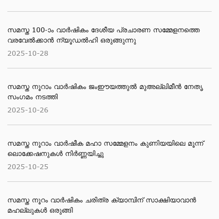
സമസ്ത 100-ാം വാർഷികം ദേശീയ പ്രചാരണ സമ്മേളനത്തെ
വരവേൽക്കാൻ ന്യൂഡൽഹി ഒരുങ്ങുന്നു
2025-10-28
സമസ്ത നൂറാം വാർഷികം ജംഈയത്തുൽ മുഅല്ലിമീൻ നേതൃ
സംഗമം നടത്തി
2025-10-26
സമസ്ത നൂറാം വാർഷീക മഹാ സമ്മേളനം കുണിയയിലെ മൂന്ന്
ലൊക്കേഷനുകൾ നിർണ്ണയിച്ചു
2025-10-25
സമസ്ത നൂറം വാര്‍ഷികം ചരിത്ര ക്യാമ്പിന് സാക്ഷിയാവാന്‍
മഹല്ലുകള്‍ ഒരുങ്ങി