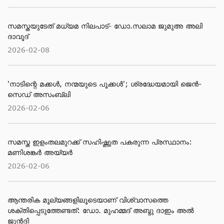
സമസ്തയുടേത് മധ്യമ നിലപാട്- ഡോ.സലാമ ജുമുഅ അലി
ദാവൂദ്
2026-02-08
'നാടിന്റെ മക്കള്‍, നന്മയുടെ പൂക്കള്‍'; ശ്രദ്ധേയമായി ജെന്‍-
സെഡ് അസംബ്ലി
2026-02-06
സമസ്ത ഇളംതലമുറക്ക് സഹിഷ്ണുത പകരുന്ന പ്രസ്ഥാനം:
മണിശങ്കർ അയ്യർ
2026-02-06
ആന്തരിക മൂല്യങ്ങളിലൂടെയാണ് വിശ്വാസത്തെ
ശക്തിപ്പെടുത്തേണ്ടത്: ഡോ. മുഹമ്മദ് അബ്ദു ദാഇം അല്‍
ജുന്‍ദി