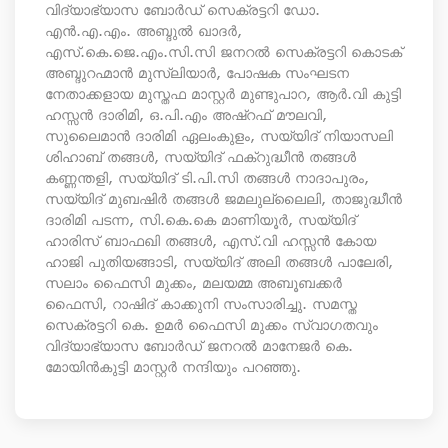
വിദ്യാഭ്യാസ ബോർഡ് സെക്രട്ടറി ഡോ.
എൻ.എ.എം. അബ്ദുൽ ഖാദർ,
എസ്‌.കെ.ജെ.എം.സി.സി ജനറൽ സെക്രട്ടറി കൊടക്
അബ്ദുറഹ്മാൻ മുസ്‌ലിയാർ, പോഷക സംഘടന
നേതാക്കളായ മുസ്തഫ മാസ്റ്റർ മുണ്ടുപാറ, ആർ.വി കുട്ടി
ഹസ്സൻ ദാരിമി, ഒ.പി.എം അഷ്‌റഫ്‌ മൗലവി,
സുലൈമാൻ ദാരിമി ഏലംകുളം, സയ്യിദ് നിയാസലി
ശിഹാബ് തങ്ങൾ, സയ്യിദ് ഫക്റുദ്ധീൻ തങ്ങൾ
കണ്ണന്തളി, സയ്യിദ് ടി.പി.സി തങ്ങൾ നാദാപുരം,
സയ്യിദ് മുബഷിർ തങ്ങൾ ജമലുല്ലൈലി, താജുദ്ധീൻ
ദാരിമി പടന്ന, സി.കെ.കെ മാണിയൂർ, സയ്യിദ്
ഹാരിസ് ബാഫഖി തങ്ങൾ, എസ്‌.വി ഹസ്സൻ കോയ
ഹാജി പുതിയങ്ങാടി, സയ്യിദ് അലി തങ്ങൾ പാലേരി,
സലാം ഫൈസി മുക്കം, മലയമ്മ അബൂബക്കർ
ഫൈസി, റാഷിദ് കാക്കുനി സംസാരിച്ചു. സമസ്ത
സെക്രട്ടറി കെ. ഉമർ ഫൈസി മുക്കം സ്വാഗതവും
വിദ്യാഭ്യാസ ബോർഡ് ജനറൽ മാനേജർ കെ.
മോയിൻകുട്ടി മാസ്റ്റർ നന്ദിയും പറഞ്ഞു.