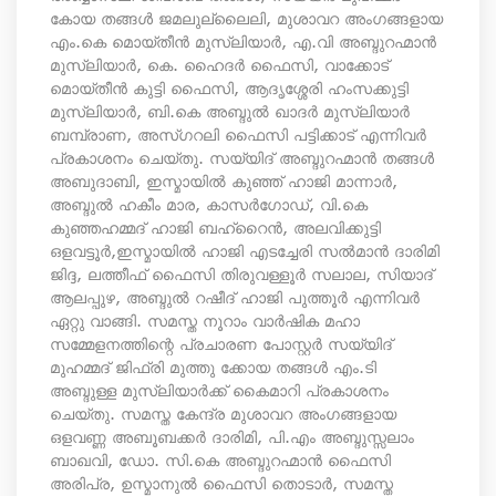
കോയ തങ്ങൾ ജമലുല്ലൈലി, മുശാവറ അംഗങ്ങളായ
എം.കെ മൊയ്‌തീൻ മുസ്‌ലിയാർ, എ.വി അബ്ദുറഹ്മാൻ
മുസ്‌ലിയാർ, കെ. ഹൈദർ ഫൈസി, വാക്കോട്
മൊയ്‌തീൻ കുട്ടി ഫൈസി, ആദൃശ്ശേരി ഹംസക്കുട്ടി
മുസ്‌ലിയാർ, ബി.കെ അബ്ദുൽ ഖാദർ മുസ്‌ലിയാർ
ബമ്പ്രാണ, അസ്ഗറലി ഫൈസി പട്ടിക്കാട് എന്നിവർ
പ്രകാശനം ചെയ്തു. സയ്യിദ് അബ്ദുറഹ്മാൻ തങ്ങൾ
അബുദാബി, ഇസ്മായിൽ കുഞ്ഞ് ഹാജി മാന്നാർ,
അബ്ദുൽ ഹകീം മാര, കാസർഗോഡ്, വി.കെ
കുഞ്ഞഹമ്മദ് ഹാജി ബഹ്റൈൻ, അലവിക്കുട്ടി
ഒളവട്ടൂർ,ഇസ്മായിൽ ഹാജി എടച്ചേരി സൽമാൻ ദാരിമി
ജിദ്ദ, ലത്തീഫ് ഫൈസി തിരുവള്ളൂർ സലാല, സിയാദ്
ആലപ്പുഴ, അബ്ദുൽ റഷീദ് ഹാജി പുത്തൂർ എന്നിവർ
ഏറ്റു വാങ്ങി. സമസ്ത നൂറാം വാർഷിക മഹാ
സമ്മേളനത്തിന്റെ പ്രചാരണ പോസ്റ്റർ സയ്യിദ്
മുഹമ്മദ്‌ ജിഫ്രി മുത്തു ക്കോയ തങ്ങൾ എം.ടി
അബ്ദുള്ള മുസ്‌ലിയാർക്ക് കൈമാറി പ്രകാശനം
ചെയ്തു. സമസ്ത കേന്ദ്ര മുശാവറ അംഗങ്ങളായ
ഒളവണ്ണ അബൂബക്കർ ദാരിമി, പി.എം അബ്ദുസ്സലാം
ബാഖവി, ഡോ. സി.കെ അബ്ദുറഹ്മാൻ ഫൈസി
അരിപ്ര, ഉസ്മാനുൽ ഫൈസി തൊടാർ, സമസ്ത