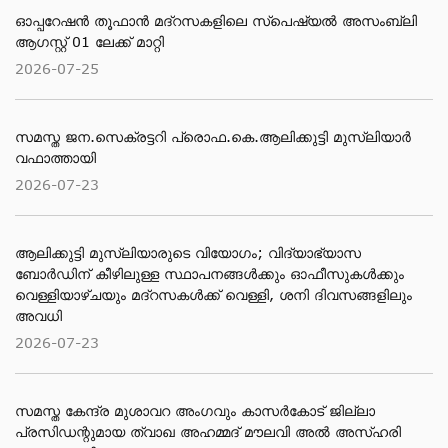
ഓപ്പറേഷൻ തൂഫാൻ മദ്റസകളിലെ സ്പെഷ്യൽ അസംബ്ലി
ആഗസ്റ്റ് 01 ലേക്ക് മാറ്റി
2026-07-25
സമസ്ത ജന.സെക്രട്ടറി പ്രൊഫ.കെ.ആലിക്കുട്ടി മുസ്‌ലിയാര്‍
വഫാത്തായി
2026-07-23
ആലിക്കുട്ടി മുസ്​ലിയാരുടെ വിയോ​ഗം; വിദ്യാഭ്യാസ
ബോര്‍ഡിന് കീഴിലുള്ള സ്ഥാപനങ്ങള്‍ക്കും ഓഫീസുകള്‍ക്കും
വെള്ളിയാഴ്ചയും മദ്റസകള്‍ക്ക് വെള്ളി, ശനി ദിവസങ്ങളിലും
അവധി
2026-07-23
സമസ്ത കേന്ദ്ര മുശാവറ അംഗവും കാസര്‍കോട് ജില്ലാ
പ്രസിഡന്റുമായ ത്വാഖ അഹമ്മദ് മൗലവി അല്‍ അസ്ഹരി