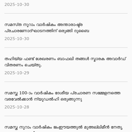
2025-10-30
സമസ്​ത നൂറാം വാര്‍ഷികം അന്താരാഷ്ട്ര
പ്രചാരണോദ്ഘാടനത്തിന് ഒരുങ്ങി ദുബൈ
2025-10-30
തഹിയ്യ ഫണ്ട് ശേഖരണം ബാഫഖി തങ്ങൾ സ്മാരക അവാർഡ്
വിതരണം ചെയ്തു.
2025-10-29
സമസ്ത 100-ാം വാർഷികം ദേശീയ പ്രചാരണ സമ്മേളനത്തെ
വരവേൽക്കാൻ ന്യൂഡൽഹി ഒരുങ്ങുന്നു
2025-10-28
സമസ്ത നൂറാം വാർഷികം ജംഈയത്തുൽ മുഅല്ലിമീൻ നേതൃ