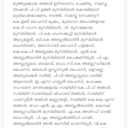
മുത്തുക്കോയ തങ്ങള്‍ ഉദ്ഘാടനം ചെയ്തു. സമസ്ത
ട്രഷറര്‍ പി.പി ഉമ്മര്‍ മുസ്‌ലിയാര്‍ കൊയ്യോട്
മുഖ്യപ്രഭാഷണം നടത്തി. സമസ്ത സെക്രട്ടറി
കെ.ഉമര്‍ ഫൈസി മുക്കം, മുശാവറ അംഗങ്ങളായ
കെ.ടി ഹംസ മുസ്‌ലിയാര്‍, വി. മൂസക്കോയ
മുസ്‌ലിയാര്‍, പി.കെ ഹംസക്കുട്ടി മുസ്‌ലിയാര്‍
ആദൃശ്ശേരി, ബി.കെ അബ്ദുല്‍ഖാദിര്‍ മുസ്‌ലിയാര്‍
ബംബ്രാണ, അസ്ഗറലി ഫൈസി പട്ടിക്കാട്,
കെ.കെ.പി അബ്ദുല്ല മുസ്ലിയാര്‍, എന്‍.കെ
അബ്ദുല്‍ഖാദിര്‍ മുസ്‌ലിയാര്‍ പൈങ്കണിയൂര്‍, പി.എം
അബ്ദുസ്സലാം ബാഖവി, ഡോ.സി.കെ അബ്ദുറഹിമാന്‍
ഫൈസി, തോടാര്‍ ഉസ്മാനുല്‍ ഫൈസി, ഒളവണ്ണ
അബൂബക്കര്‍ ദാരിമി, പി.വി അബ്ദുസ്സലാം ദാരിമി
ആലമ്പാടി, ഇ.എസ് ഹസ്സന്‍ ഫൈസി, പോഷക
സംഘടന നേതാക്കളായ സയ്യിദ് കെ.പി.പി തങ്ങള്‍,
സയ്യിദ് സാബിഖലി ശിഹാബ് തങ്ങള്‍, സയ്യിദ്
ഫഖ്‌റുദ്ദീന്‍ തങ്ങള്‍ കണ്ണന്തളി, സയ്യിദ് കെ.കെ.എസ്
തങ്ങള്‍, ഡോ.എന്‍.എ.എം അബ്ദുല്‍ഖാദിര്‍, കൊടക്
അബ്ദുറഹിമാന്‍ മുസ്‌ലിയാര്‍, എ.കെ അശ്‌റഫ് ഹാജി
ബാംഗ്ലൂര്‍, പി.എം അബ്ദുല്ലത്തീഫ് ഹാജി,
അബ്ദുല്‍ഖാദിര്‍ അല്‍ ഖാസിമി വെന്നിയൂര്‍, വി.കെ