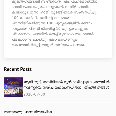
കുഞ്ഞഹമ്മദാജി ബഹ്‌റൈന്‍, എം.എച്ച് മൊയ്തീന്‍
ഹാജി മംഗലാപുരം, ഗബ്ബുക്കല്‍ നസീര്‍ ഹാജി,
കാടാമ്പുഴ മൂസ ഹാജി തുടങ്ങിയവര്‍ സംബന്ധിച്ചു.
100-ാം വാര്‍ഷികത്തിന്റെ ഭാഗമായി
പ്രസിദ്ധീകരിക്കുന്ന 100 പുസ്തകങ്ങളില്‍ രണ്ടാം
ഘട്ടമായി പ്രസിദ്ധീകരിച്ച 10 പുസ്തകങ്ങളുടെ
പ്രകാശനം ചടങ്ങില്‍ വെച്ച് മുശാവറ അംഗങ്ങള്‍
പ്രകാശനം ചെയ്തു. കോ-ഓഡിനേറ്റര്‍
കെ.മോയിന്‍കുട്ടി മാസ്റ്റര്‍ നന്ദിയും പറഞ്ഞു.
Recent Posts
ആലിക്കുട്ടി മുസ്‌ലിയാർ മുൻഗാമികളുടെ പാതയിൽ
സമസ്തയെ നയിച്ച മഹാപണ്ഡിതൻ: ജിഫ്‌രി തങ്ങൾ
2026-07-30
അണഞ്ഞു പാണ്ഡിത്യപ്രഭ