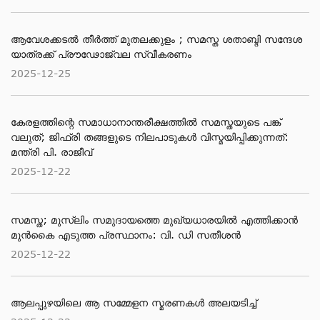
ആവേശക്കടൽ തീർത്ത് മുതലക്കുളം ; സമസ്ത ശതാബ്ദി സന്ദേശ
യാത്രക്ക് പ്രൗഢോജ്വല സ്വീകരണം
2025-12-25
കേരളത്തിന്റെ സമാധാനാന്തരീക്ഷത്തിൽ സമസ്തയുടെ പങ്ക്
വലുത്; ജിഫ്‌രി തങ്ങളുടെ നിലപാടുകൾ വിസ്മയിപ്പിക്കുന്നത്:
മന്ത്രി പി. രാജീവ്
2025-12-22
സമസ്ത; മുസ്ലിം സമുദായത്തെ മുഖ്യധാരയിൽ എത്തിക്കാൻ
മുൻകൈ എടുത്ത പ്രസ്ഥാനം: വി. ഡി സതീശൻ
2025-12-22
ആലപ്പുഴയിലെ ആ സമ്മേളന സ്മരണകൾ അലയടിച്ച്