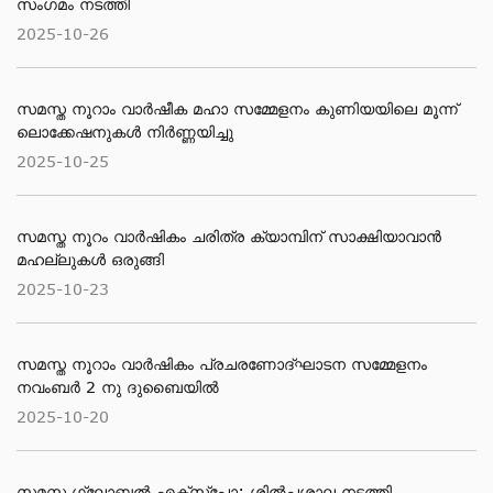
സംഗമം നടത്തി
2025-10-26
സമസ്ത നൂറാം വാർഷീക മഹാ സമ്മേളനം കുണിയയിലെ മൂന്ന്
ലൊക്കേഷനുകൾ നിർണ്ണയിച്ചു
2025-10-25
സമസ്ത നൂറം വാര്‍ഷികം ചരിത്ര ക്യാമ്പിന് സാക്ഷിയാവാന്‍
മഹല്ലുകള്‍ ഒരുങ്ങി
2025-10-23
സമസ്ത നൂറാം വാർഷികം പ്രചരണോദ്ഘാടന സമ്മേളനം
നവംബർ 2 നു ദുബൈയിൽ
2025-10-20
സമസ്ത ഗ്ലോബൽ എക്സ്പോ: ശിൽപശാല നടത്തി