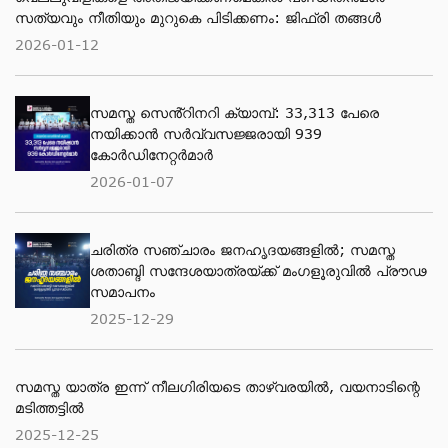
സത്യവും നീതിയും മുറുകെ പിടിക്കണം: ജിഫ്‌രി തങ്ങൾ
2026-01-12
സമസ്ത സെൻ്റിനറി ക്യാമ്പ്: 33,313 പേരെ
നയിക്കാൻ സർവ്വസജ്ജരായി 939
കോർഡിനേറ്റർമാർ
2026-01-07
ചരിത്ര സഞ്ചാരം ജനഹൃദയങ്ങളിൽ; സമസ്ത
ശതാബ്ദി സന്ദേശയാത്രയ്ക്ക് മംഗളൂരുവിൽ പ്രൗഢ
സമാപനം
2025-12-29
സമസ്ത യാത്ര ഇന്ന് നീലഗിരിയടെ താഴ്‌വരയിൽ, വയനാടിന്റെ
മടിത്തട്ടിൽ
2025-12-25