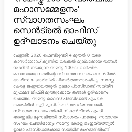
മഹാസമ്മേളനം'
സ്വാഗതസംഘം
സെന്‍ട്രല്‍ ഓഫീസ്
ഉദ്ഘാടനം ചെയ്തു
ചേളാരി: 2026 ഫെബ്രുവരി 4 മുതല്‍ 8 വരെ
കാസര്‍ഗോഡ് കുണിയ വരക്കല്‍ മുല്ലക്കോയ തങ്ങള്‍
നഗറില്‍ നടക്കുന്ന സമസ്ത 100-ാം വാര്‍ഷിക
മഹാസമ്മേളനത്തിന്റെ സ്വാഗത സംഘം സെന്‍ട്രല്‍
ഓഫീസ് ചേളാരിയില്‍ പ്രവര്‍ത്തനമാരംഭിച്ചു. സമസ്ത
കേരള ജംഇയ്യത്തുല്‍ ഉലമാ പ്രസിഡണ്ട് സയ്യിദ്
മുഹമ്മദ് ജിഫ്‌രി മുത്തുക്കോയ തങ്ങള്‍ ഉദ്ഘാടനം
ചെയ്തു. സമസ്ത വൈസ് പ്രസിഡണ്ട് എം.കെ
മൊയ്തീന്‍ കുട്ടി മുസ്‌ലിയാര്‍ അദ്ധ്യക്ഷനായി.
സ്വാഗത സംഘം വര്‍ക്കിംഗ് കണ്‍വീനര്‍ എം.ടി
അബ്ദുല്ല മുസ്‌ലിയാര്‍ സ്വാഗതം പറഞ്ഞു. സ്വാഗത
സംഘം ചെയര്‍മാനും സമസ്ത കേരള ജംഇയ്യത്തുല്‍
ഉലമാ പ്രസിഡണ്ടുമായ സയ്യിദ് മുഹമ്മദ് ജിഫ്‌രി