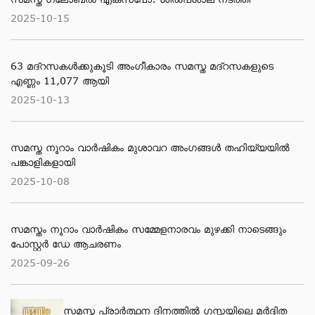
2025-10-15
63 മദ്റസകള്‍ക്കുകൂടി അംഗീകാരം സമസ്ത മദ്റസകളുടെ
എണ്ണം 11,077 ആയി
2025-10-13
സമസ്ത നൂറാം വാർഷികം മുശാവറ അംഗങ്ങൾ തഹിയ്യയിൽ
പങ്കാളികളായി
2025-10-08
സമസ്തം നൂറാം വാർഷികം സമ്മേളനാരവം മുഴക്കി നാടെങ്ങും
പോസ്റ്റർ ഡേ ആചരണം
2025-09-26
സമസ്ത പ്രാർത്ഥന ദിനത്തിൽ ഗസ്സയിലെ മർദ്ദിത