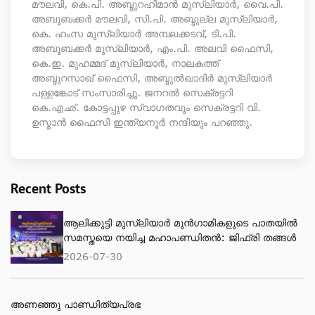
മൗലവി, കെ.പി. അബ്ദുറഹിമാന്‍ മുസ്‌ലിയാര്‍, വൈ.പി.
അബൂബക്കര്‍ മൗലവി, സി.പി. അബ്ദുല്ല മുസ്‌ലിയാര്‍,
കെ. ഹംസ മുസ്‌ലിയാര്‍ അമ്പലക്കടവ്, ടി.പി.
അബൂബക്കര്‍ മുസ്‌ലിയാര്‍, എം.പി. അലവി ഫൈസി,
കെ.ഇ. മുഹമ്മദ് മുസ്‌ലിയാര്‍, നാലകത്ത്
അബ്ദുറസാഖ് ഫൈസി, അബ്ദുല്‍ഖാദിര്‍ മുസ്‌ലിയാര്‍
പള്ളങ്കോട് സംസാരിച്ചു. ജനറല്‍ സെക്രട്ടറി
കെ.എഛ്. കോട്ടപ്പുഴ സ്വാഗതവും സെക്രട്ടറി വി.
ഉസ്മാന്‍ ഫൈസി ഇന്ത്യനൂര്‍ നന്ദിയും പറഞ്ഞു.
Recent Posts
ആലിക്കുട്ടി മുസ്‌ലിയാർ മുൻഗാമികളുടെ പാതയിൽ
സമസ്തയെ നയിച്ച മഹാപണ്ഡിതൻ: ജിഫ്‌രി തങ്ങൾ
2026-07-30
അണഞ്ഞു പാണ്ഡിത്യപ്രഭ