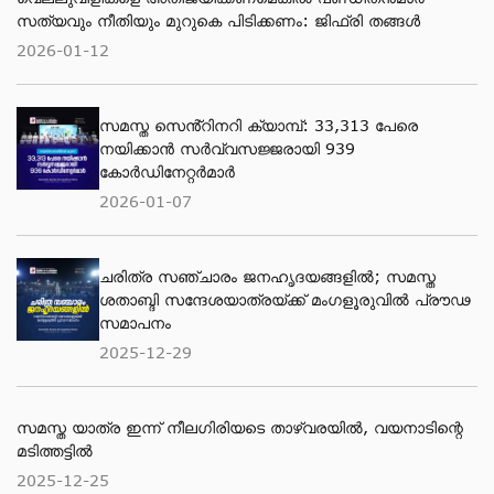
സത്യവും നീതിയും മുറുകെ പിടിക്കണം: ജിഫ്‌രി തങ്ങൾ
2026-01-12
സമസ്ത സെൻ്റിനറി ക്യാമ്പ്: 33,313 പേരെ
നയിക്കാൻ സർവ്വസജ്ജരായി 939
കോർഡിനേറ്റർമാർ
2026-01-07
ചരിത്ര സഞ്ചാരം ജനഹൃദയങ്ങളിൽ; സമസ്ത
ശതാബ്ദി സന്ദേശയാത്രയ്ക്ക് മംഗളൂരുവിൽ പ്രൗഢ
സമാപനം
2025-12-29
സമസ്ത യാത്ര ഇന്ന് നീലഗിരിയടെ താഴ്‌വരയിൽ, വയനാടിന്റെ
മടിത്തട്ടിൽ
2025-12-25