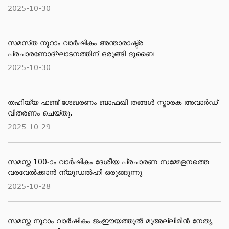
2025-10-30
സമസ്​ത നൂറാം വാര്‍ഷികം അന്താരാഷ്ട്ര
പ്രചാരണോദ്ഘാടനത്തിന് ഒരുങ്ങി ദുബൈ
2025-10-30
തഹിയ്യ ഫണ്ട് ശേഖരണം ബാഫഖി തങ്ങൾ സ്മാരക അവാർഡ്
വിതരണം ചെയ്തു.
2025-10-29
സമസ്ത 100-ാം വാർഷികം ദേശീയ പ്രചാരണ സമ്മേളനത്തെ
വരവേൽക്കാൻ ന്യൂഡൽഹി ഒരുങ്ങുന്നു
2025-10-28
സമസ്ത നൂറാം വാർഷികം ജംഈയത്തുൽ മുഅല്ലിമീൻ നേതൃ