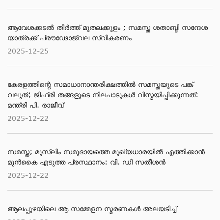
ആവേശക്കടൽ തീർത്ത് മുതലക്കുളം ; സമസ്ത ശതാബ്ദി സന്ദേശ
യാത്രക്ക് പ്രൗഢോജ്വല സ്വീകരണം
2025-12-25
കേരളത്തിന്റെ സമാധാനാന്തരീക്ഷത്തിൽ സമസ്തയുടെ പങ്ക്
വലുത്; ജിഫ്‌രി തങ്ങളുടെ നിലപാടുകൾ വിസ്മയിപ്പിക്കുന്നത്:
മന്ത്രി പി. രാജീവ്
2025-12-22
സമസ്ത; മുസ്ലിം സമുദായത്തെ മുഖ്യധാരയിൽ എത്തിക്കാൻ
മുൻകൈ എടുത്ത പ്രസ്ഥാനം: വി. ഡി സതീശൻ
2025-12-22
ആലപ്പുഴയിലെ ആ സമ്മേളന സ്മരണകൾ അലയടിച്ച്