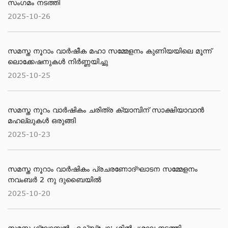
സംഗമം നടത്തി
2025-10-26
സമസ്ത നൂറാം വാർഷീക മഹാ സമ്മേളനം കുണിയയിലെ മൂന്ന്
ലൊക്കേഷനുകൾ നിർണ്ണയിച്ചു
2025-10-25
സമസ്ത നൂറം വാര്‍ഷികം ചരിത്ര ക്യാമ്പിന് സാക്ഷിയാവാന്‍
മഹല്ലുകള്‍ ഒരുങ്ങി
2025-10-23
സമസ്ത നൂറാം വാർഷികം പ്രചരണോദ്ഘാടന സമ്മേളനം
നവംബർ 2 നു ദുബൈയിൽ
2025-10-20
സമസ്ത ഗ്ലോബൽ എക്സ്പോ: ശിൽപശാല നടത്തി