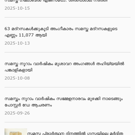
2025-10-15
63 മദ്റസകള്‍ക്കുകൂടി അംഗീകാരം സമസ്ത മദ്റസകളുടെ
എണ്ണം 11,077 ആയി
2025-10-13
സമസ്ത നൂറാം വാർഷികം മുശാവറ അംഗങ്ങൾ തഹിയ്യയിൽ
പങ്കാളികളായി
2025-10-08
സമസ്തം നൂറാം വാർഷികം സമ്മേളനാരവം മുഴക്കി നാടെങ്ങും
പോസ്റ്റർ ഡേ ആചരണം
2025-09-26
സമസ്ത പ്രാർത്ഥന ദിനത്തിൽ ഗസ്സയിലെ മർദ്ദിത