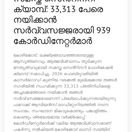
ക്യാമ്പ്: 33,313 പേരെ
നയിക്കാൻ
സർവ്വസജ്ജരായി 939
കോർഡിനേറ്റർമാർ
കോഴിക്കോട്: ലക്ഷ്യബോധത്തോടെയുള്ള
ആസൂത്രണവും ആത്മവിശ്വാസം തുടിക്കുന്ന
നേതൃത്വവുമായി സമസ്ത സെൻ്റിനറി ഫോർമേഷൻ
ക്യാമ്പ് സമാപിച്ചു. 2026 ഫെബ്രുവരിയിൽ
കാസർഗോഡ് കുണിയ വരക്കൽ മുല്ലക്കോയ തങ്ങൾ
നഗരിയിൽ സംഗമിക്കുന്ന 33,313 പ്രതിനിധികളെ
അച്ചടക്കത്തോടെ നയിക്കാൻ തങ്ങൾ
സർവ്വസജ്ജരാണെന്ന് പ്രഖ്യാപിക്കുന്നതായിരുന്നു
ഫറോക്ക് ആമ്പിയൻസ് ഓഡിറ്റോറിയത്തിൽ നടന്ന
സംഗമം. സംഘാടന മികവുകൊണ്ടും പങ്കാളിത്തം
കൊണ്ടും ശ്രദ്ധേയമായ വർക്ക്ഷോപ്പ്
കോർഡിനേറ്റർമാർക്ക് വലിയ ആത്മവിശ്വാസമാണ്
പകർന്നു നൽകിയത്. ​കോഴിക്കോട് ഖാസി സയ്യിദ്