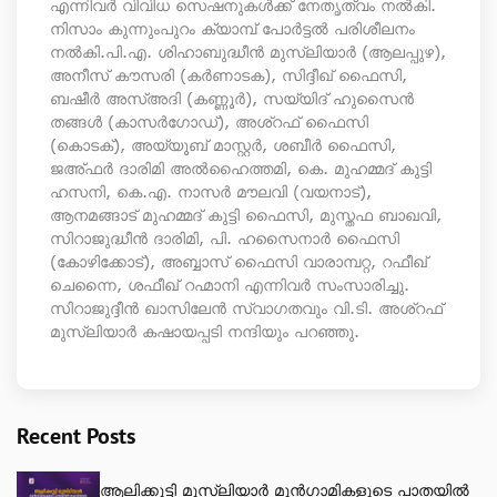
എന്നിവർ വിവിധ സെഷനുകൾക്ക് നേതൃത്വം നൽകി.
നിസാം കുന്നുംപുറം ക്യാമ്പ് പോർട്ടൽ പരിശീലനം
നൽകി. ​പി.എ. ശിഹാബുദ്ധീൻ മുസ്ലിയാർ (ആലപ്പുഴ),
അനീസ് കൗസരി (കർണാടക), സിദ്ദീഖ് ഫൈസി,
ബഷീർ അസ്അദി (കണ്ണൂർ), സയ്യിദ് ഹുസൈൻ
തങ്ങൾ (കാസർഗോഡ്), അശ്റഫ് ഫൈസി
(കൊടക്), അയ്യൂബ് മാസ്റ്റർ, ശബീർ ഫൈസി,
ജഅ്ഫർ ദാരിമി അൽഹൈത്തമി, കെ. മുഹമ്മദ് കുട്ടി
ഹസനി, കെ.എ. നാസർ മൗലവി (വയനാട്),
ആനമങ്ങാട് മുഹമ്മദ് കുട്ടി ഫൈസി, മുസ്തഫ ബാഖവി,
സിറാജുദ്ധീൻ ദാരിമി, പി. ഹസൈനാർ ഫൈസി
(കോഴിക്കോട്), അബ്ബാസ് ഫൈസി വാരാമ്പറ്റ, റഫീഖ്
ചെന്നൈ, ശഫീഖ് റഹ്മാനി എന്നിവർ സംസാരിച്ചു.
സിറാജുദ്ദീൻ ഖാസിലേൻ സ്വാഗതവും വി.ടി. അശ്റഫ്
മുസ്ലിയാർ കഷായപ്പടി നന്ദിയും പറഞ്ഞു.
Recent Posts
ആലിക്കുട്ടി മുസ്‌ലിയാർ മുൻഗാമികളുടെ പാതയിൽ