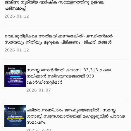
ജാമിഅ നൂരിയ്യ വാര്‍ഷിക സമ്മേളനത്തിനു ഉജ്വല
പരിസമാപ്തി
2026-01-12
വെല്ലുവിളികളെ അതിജയിക്കണമെങ്കിൽ പണ്ഡിതൻമാർ
സത്യവും നീതിയും മുറുകെ പിടിക്കണം: ജിഫ്‌രി തങ്ങൾ
2026-01-12
സമസ്ത സെൻ്റിനറി ക്യാമ്പ്: 33,313 പേരെ
നയിക്കാൻ സർവ്വസജ്ജരായി 939
കോർഡിനേറ്റർമാർ
2026-01-07
ചരിത്ര സഞ്ചാരം ജനഹൃദയങ്ങളിൽ; സമസ്ത
ശതാബ്ദി സന്ദേശയാത്രയ്ക്ക് മംഗളൂരുവിൽ പ്രൗഢ
സമാപനം
2025-12-29