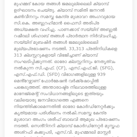
മുഹമ്മദ് കോയ തങ്ങൾ ജമലുല്ലൈലി ക്യാമ്പ്
ഉദ്ഘാടനം ചെയ്തു. ക്യാമ്പ് സമിതി ജനറൽ
കൺവീനറും സമസ്ത കേന്ദ്ര മുശാവറ അംഗവുമായ
സി.കെ. അബ്ദുറഹിമാൻ ഫൈസി അരിപ്ര
അധ്യക്ഷത വഹിച്ചു. പാണക്കാട് സയ്യിദ് അബ്ദുൽ
റഷീദലി ശിഹാബ് തങ്ങൾ പ്രാർത്ഥന നിർവ്വഹിച്ചു.
സയ്യിദ് മുബഷിർ തങ്ങൾ ജമലുല്ലൈലി
മുഖ്യപ്രഭാഷണം നടത്തി. ​33,313 പ്രതിനിധികളെ
313 ക്ലസ്റ്ററുകളായി വിഭജിച്ചാണ് ക്യാമ്പ്
സംഘടിപ്പിക്കുന്നത്. ഓരോ ക്ലസ്റ്ററിനും നേതൃത്വം
നൽകുന്ന സി.എഫ്. (CF), എസ്.എഫ്.ജി. (SFG),
എസ്.എഫ്.ഡി. (SFD) വിഭാഗങ്ങളിലുള്ള 939
മെൻ്റേഴ്സാണ് ഫോർമേഷൻ വർക്ക്ഷോപ്പിൽ
പങ്കെടുത്തത്. അന്താരാഷ്ട്ര നിലവാരത്തിലുള്ള
മാനേജ്‌മെന്റ് സംവിധാനങ്ങളിലൂടെ ഇത്രയും
വലിയൊരു ജനവിഭാഗത്തെ എങ്ങനെ
നിയന്ത്രിക്കാമെന്നതിൽ ഓരോ കോർഡിനേറ്റർക്കും
കൃത്യമായ പരിശീലനം നൽകി. ​സമസ്ത കേന്ദ്ര
മുശാവറ അംഗം ശരീഫ് ബാഖവി ആമുഖ പ്രഭാഷണം
നടത്തി. സെൻ്റിനറി ക്യാമ്പ് കോർഡിനേറ്റർ മുസ്തഫ
അശ്റഫി കക്കുപടി, എസ്.വി. മുഹമ്മദലി മാസ്റ്റർ