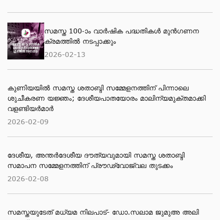
സമസ്ത 100-ാം വാർഷിക പദ്ധതികൾ മുൻഗണന
ക്രമത്തിൽ നടപ്പാക്കും
2026-02-13
കുണിയയിൽ സമസ്ത ശതാബ്ദി സമ്മേളനത്തിന് പിന്നാലെ
ശുചീകരണ യജ്ഞം; ദേശീയപാതയോരം മാലിന്യമുക്തമാക്കി
വളണ്ടിയർമാർ
2026-02-09
ദേശീയ, അന്തര്‍ദേശീയ ദൗത്യവുമായി സമസ്ത ശതാബ്ദി
സമാപന സമ്മേളനത്തിന് പ്രൗഢ്വോജ്വല തുടക്കം
2026-02-08
സമസ്തയുടേത് മധ്യമ നിലപാട്- ഡോ.സലാമ ജുമുഅ അലി