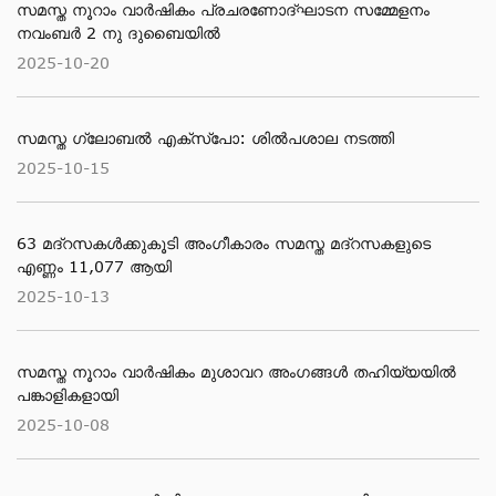
സമസ്ത നൂറാം വാർഷികം പ്രചരണോദ്ഘാടന സമ്മേളനം
നവംബർ 2 നു ദുബൈയിൽ
2025-10-20
സമസ്ത ഗ്ലോബൽ എക്സ്പോ: ശിൽപശാല നടത്തി
2025-10-15
63 മദ്റസകള്‍ക്കുകൂടി അംഗീകാരം സമസ്ത മദ്റസകളുടെ
എണ്ണം 11,077 ആയി
2025-10-13
സമസ്ത നൂറാം വാർഷികം മുശാവറ അംഗങ്ങൾ തഹിയ്യയിൽ
പങ്കാളികളായി
2025-10-08