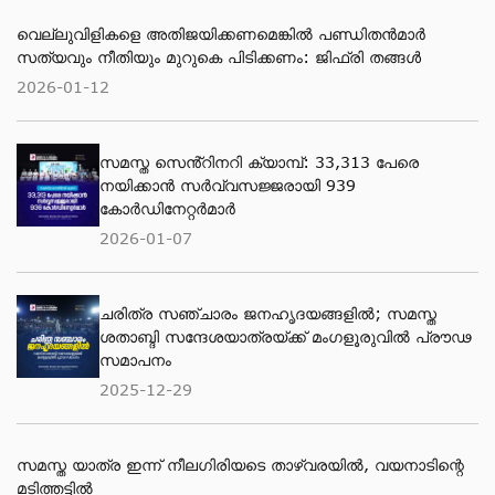
വെല്ലുവിളികളെ അതിജയിക്കണമെങ്കിൽ പണ്ഡിതൻമാർ
സത്യവും നീതിയും മുറുകെ പിടിക്കണം: ജിഫ്‌രി തങ്ങൾ
2026-01-12
സമസ്ത സെൻ്റിനറി ക്യാമ്പ്: 33,313 പേരെ
നയിക്കാൻ സർവ്വസജ്ജരായി 939
കോർഡിനേറ്റർമാർ
2026-01-07
ചരിത്ര സഞ്ചാരം ജനഹൃദയങ്ങളിൽ; സമസ്ത
ശതാബ്ദി സന്ദേശയാത്രയ്ക്ക് മംഗളൂരുവിൽ പ്രൗഢ
സമാപനം
2025-12-29
സമസ്ത യാത്ര ഇന്ന് നീലഗിരിയടെ താഴ്‌വരയിൽ, വയനാടിന്റെ
മടിത്തട്ടിൽ