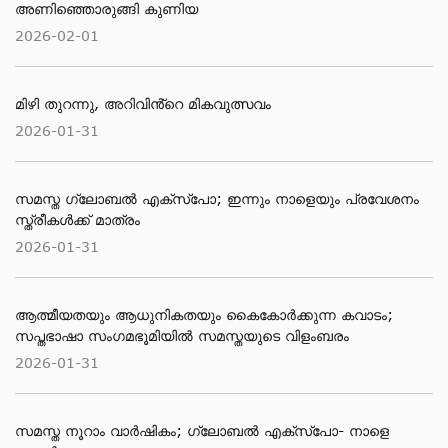
അണിഞ്ഞൊരുങ്ങി കുണിയ
2026-02-01
മിഴി തുറന്നു, അറിവിൻ്റെ മികവുത്സവം
2026-01-31
സമസ്ത ഗ്ലോബൽ എക്സ്പോ; ഇന്നും നാളെയും പ്രവേശനം
സ്ത്രീകൾക്ക് മാത്രം
2026-01-31
ആത്മീയതയും ആധുനികതയും കൈകോർക്കുന്ന കവാടം;
സപ്തഭാഷാ സംഗമഭൂമിയിൽ സമസ്തയുടെ വിളംബരം
2026-01-31
സമസ്ത നൂറാം വാർഷികം; ഗ്ലോബല്‍ എക്‌സ്‌പോ- നാളെ