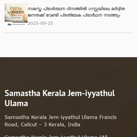
സമസ്ത പ്രാർത്ഥന ദിനത്തിൽ ഗസ്സയിലെ മർദ്ദിത
ജനതക്ക് വേണ്ടി പ്രത്യേക പ്രാർഥന നടത്തും
2025-09-25
Samastha Kerala Jem-iyyathul
Ulama
Samastha Kerala Jem-iyyathul Ulama Francis
Road, Calicut – 3 Kerala, India