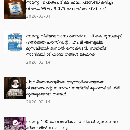
സമസ്ത: പൊതുപരീക്ഷ ഫലം പ്രസിദ്ധീകരിച്ചു
വിജയം 99%. 9,379 പേര്‍ക്ക് ടോപ് പ്ലസ്
2026-03-04
സമസ്ത വിദ്യാഭ്യാസ ബോർഡ്: പി.കെ മൂസക്കുട്ടി
ഹസ്രത്ത് പ്രസിഡന്റ്, എം.ടി അബ്ദുല്ല
മുസ്ലിയാർ ജനറൽ സെക്രട്ടറി, സയ്യിദ്
സാദിഖലി ശിഹാബ് തങ്ങൾ ട്രഷറർ
2026-02-14
പ്രവര്‍ത്തനങ്ങളിലെ ആത്മാര്‍ത്ഥതയാണ്
വിജയത്തിന്റെ നിദാനം: സയ്യിദ് മുഹമ്മദ് ജിഫ്രി
മുത്തുക്കോയ തങ്ങള്‍
2026-02-14
സമസ്ത 100-ാം വാർഷിക പദ്ധതികൾ മുൻഗണന
ക്രമത്തിൽ നടപ്പാക്കും