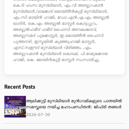
കെ.ടി ഹംസ മുസ്ലിയാർ, എം.വി അബ്ദുറഹ്മാൻ
മുസ്ല്യാർ,വാക്കോട് മൊയ്തീൻകുട്ടി മുസ്ലിയാർ,
എം.സി മായിൻ ഹാജി, ഡോ.എൻ.എ.എം അബ്ദുൽ
ഖാദിർ, കെ.എം അബ്ദുൽ മാസ്റ്റർ കൊട്ടപ്പുറം,
അബ്ദുൽഹമീദ് ഹമീദ് ഫൈസി അമ്പലക്കടവ്,
അബ്ദുസമദ് പൂക്കോട്ടൂർ, ഇ.മൊയ്തീൻ ഫൈസി
പുത്തനഴി, ഇസ്മയിൽ കുഞ്ഞുഹാജി മാസ്റ്റർ,
എസ്.സഈദ് മുസ്ല്യാർ വിഴിഞ്ഞം ,എം.
അബ്ദുറഹ്മാൻ മുസ്ല്യാർ കൊടക്, പി.മാമുക്കോയ
ഹാജി, കെ. മോയിൻകുട്ടി മാസ്റ്റർ സംസാരിച്ചു.
Recent Posts
ആലിക്കുട്ടി മുസ്‌ലിയാർ മുൻഗാമികളുടെ പാതയിൽ
സമസ്തയെ നയിച്ച മഹാപണ്ഡിതൻ: ജിഫ്‌രി തങ്ങൾ
2026-07-30