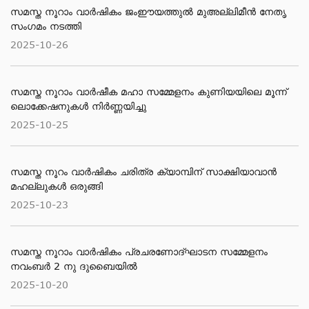
സമസ്ത നൂറാം വാർഷികം ജംഈയത്തുൽ മുഅല്ലിമീൻ നേതൃ
സംഗമം നടത്തി
2025-10-26
സമസ്ത നൂറാം വാർഷീക മഹാ സമ്മേളനം കുണിയയിലെ മൂന്ന്
ലൊക്കേഷനുകൾ നിർണ്ണയിച്ചു
2025-10-25
സമസ്ത നൂറം വാര്‍ഷികം ചരിത്ര ക്യാമ്പിന് സാക്ഷിയാവാന്‍
മഹല്ലുകള്‍ ഒരുങ്ങി
2025-10-23
സമസ്ത നൂറാം വാർഷികം പ്രചരണോദ്ഘാടന സമ്മേളനം
നവംബർ 2 നു ദുബൈയിൽ
2025-10-20