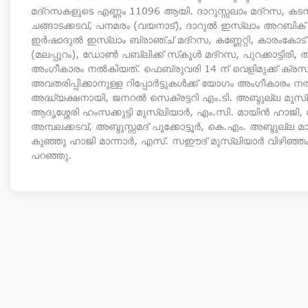
മദ്‌റസകളുടെ എണ്ണം 11096 ആയി. ദാറുസ്സലാം മദ്‌റസ, കട
ചങ്ങാടക്കടവ്, പനമരം (വയനാട്), ദാറുൽ ഇസ്ലാം അറബിക് ഹയ
ഇർഷാദുൽ ഇസ്‌ലാം ബ്രാഞ്ച് മദ്‌റസ, കണ്ണേറ്റി, കാരംകോ
(മലപ്പുറം), ഡോൺ പബ്ലിക്ക് സ്‌കൂൾ മദ്‌റസ, പുറക്കാട്ടിരി
അംഗീകാരം നൽകിയത്. ഫെബ്രുവരി 14 ന് വെളിമുക്ക് ക
അവതരിപ്പിക്കാനുള്ള റിപ്പോർട്ടുകൾക്ക് യോഗം അംഗീകാരം നൽ
അദ്ധ്യക്ഷനായി, ജനറൽ സെക്രട്ടറി എം.ടി. അബ്ദുല്ല മുസ
ആദൃശ്ശേരി ഹംസക്കുട്ടി മുസ്‌ലിയാർ, എം.സി. മായിൻ ഹ
അമ്പലക്കടവ്, അബ്ദുസ്സമദ് പൂക്കോട്ടൂർ, കെ.എം. അബ്ദുല്ല
കുഞ്ഞു ഹാജി മാന്നാർ, എസ്. സഈദ് മുസ്‌ലിയാർ വിഴിഞ്ഞം 
പറഞ്ഞു.