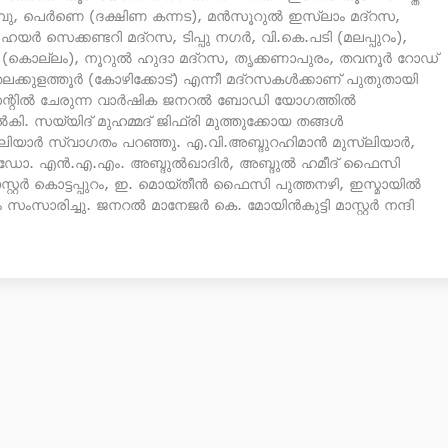
മ്പു, പെർണെ (ദക്ഷിണ കന്നട), മൻസൂറുൽ ഇസ്‌ലാം മദ്‌റസ,
ർ സെക്കണ്ടറി മദ്‌റസ, ടിപ്പു നഗർ, വി.കെ.പടി (മലപ്പുറം),
ട് (കൊല്ലം), നൂറുൽ ഹുദാ മദ്‌റസ, തൃക്കണാപുരം, തവനൂർ റോഡ്
, തലക്കുളത്തൂർ (കോഴിക്കോട്) എന്നീ മദ്‌റസകൾക്കാണ് പുതുതായി
്രസന്റിൽ ചേരുന്ന വാർഷിക ജനറൽ ബോഡി യോഗത്തിൽ
കി. സയ്യിദ് മുഹമ്മദ് ജിഫ്‌രി മുത്തുക്കോയ തങ്ങൾ
്‌ലിയാർ സ്വാഗതം പറഞ്ഞു. എ.വി.അബ്ദുറഹിമാൻ മുസ്‌ലിയാർ,
ാജി, ഡോ. എൻ.എ.എം. അബ്ദുൽഖാദിർ, അബ്ദുൽ ഹമീദ് ഫൈസി
 മാസ്റ്റർ കൊട്ടപ്പുറം, ഇ. മൊയ്തീൻ ഫൈസി പുത്തനഴി, ഇസ്മായിൽ
സംസാരിച്ചു. ജനറൽ മാനേജർ കെ. മോയിൻകുട്ടി മാസ്റ്റർ നന്ദി