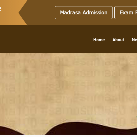
2
Madrasa Admission
Exam R
Home
About
N