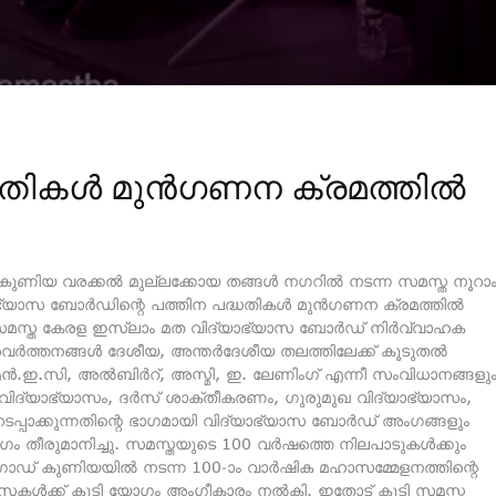
്ധതികൾ മുൻഗണന ക്രമത്തിൽ
ുണിയ വരക്കൽ മുല്ലക്കോയ തങ്ങൾ നഗറിൽ നടന്ന സമസ്ത നൂറാ
യാഭ്യാസ ബോർഡിന്റെ പത്തിന പദ്ധതികൾ മുൻഗണന ക്രമത്തിൽ
ന സമസ്ത കേരള ഇസ്‌ലാം മത വിദ്യാഭ്യാസ ബോർഡ് നിർവ്വാഹക
്രവർത്തനങ്ങൾ ദേശീയ, അന്തർദേശീയ തലത്തിലേക്ക് കൂടുതൽ
ൻ.ഇ.സി, അൽബിർറ്, അസ്മി, ഇ. ലേണിംഗ് എന്നീ സംവിധാനങ്ങളു
ീ വിദ്യാഭ്യാസം, ദർസ് ശാക്തീകരണം, ഗുരുമുഖ വിദ്യാഭ്യാസം,
പ്പാക്കുന്നതിന്റെ ഭാഗമായി വിദ്യാഭ്യാസ ബോർഡ് അംഗങ്ങളും
യോഗം തീരുമാനിച്ചു. സമസ്തയുടെ 100 വർഷത്തെ നിലപാടുകൾക്കും
് കുണിയയിൽ നടന്ന 100-ാം വാർഷിക മഹാസമ്മേളനത്തിന്റെ
്‌റസകൾക്ക് കൂടി യോഗം അംഗീകാരം നൽകി. ഇതോട് കൂടി സമസ്ത