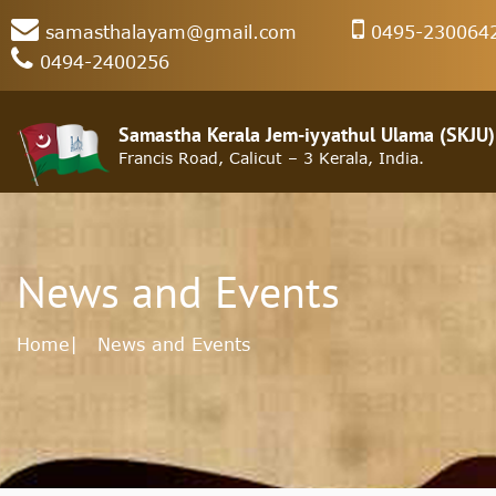
samasthalayam@gmail.com
0495-230064
0494-2400256
Samastha Kerala Jem-iyyathul Ulama (SKJU)
Francis Road, Calicut – 3 Kerala, India.
News and Events
Home
| News and Events