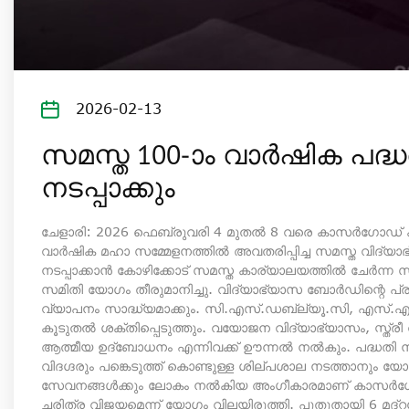
2026-02-13
സമസ്ത 100-ാം വാർഷിക പദ
നടപ്പാക്കും
ചേളാരി: 2026 ഫെബ്രുവരി 4 മുതൽ 8 വരെ കാസർഗോഡ് ക
വാർഷിക മഹാ സമ്മേളനത്തിൽ അവതരിപ്പിച്ച സമസ്ത വിദ്
നടപ്പാക്കാൻ കോഴിക്കോട് സമസ്ത കാര്യാലയത്തിൽ ചേർന്
സമിതി യോഗം തീരുമാനിച്ചു. വിദ്യാഭ്യാസ ബോർഡിന്റെ പ
വ്യാപനം സാദ്ധ്യമാക്കും. സി.എസ്.ഡബ്ല്യൂ.സി, എസ്.എ
കൂടുതൽ ശക്തിപ്പെടുത്തും. വയോജന വിദ്യാഭ്യാസം, സ്ത്ര
ആത്മീയ ഉദ്‌ബോധനം എന്നിവക്ക് ഊന്നൽ നൽകും. പദ്ധതി നട
വിദഗ്ദരും പങ്കെടുത്ത് കൊണ്ടുള്ള ശില്പശാല നടത്താനും 
സേവനങ്ങൾക്കും ലോകം നൽകിയ അംഗീകാരമാണ് കാസർഗോഡ
ചരിത്ര വിജയമെന്ന് യോഗം വിലയിരുത്തി. പുതുതായി 6 മദ