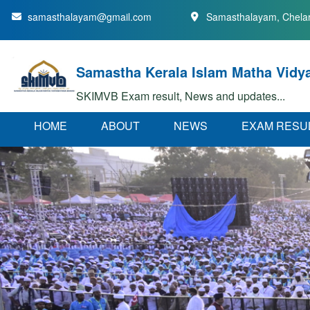
samasthalayam@gmail.com
Samasthalayam, Chelar
Samastha Kerala Islam Matha Vidy
SKIMVB Exam result, News and updates...
H
O
M
E
A
B
O
U
T
N
E
W
S
E
X
A
M
R
E
S
U