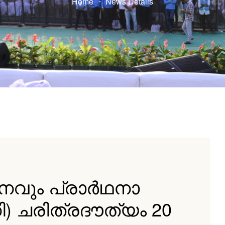
Home
News Details
ം പ്രാര്‍ഥനാ
ി) ചരിത്രദൗത്യം 20