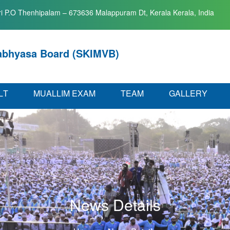
i P.O Thenhipalam – 673636 Malappuram Dt, Kerala Kerala, India
abhyasa Board (SKIMVB)
L
T
M
U
A
L
L
I
M
E
X
A
M
T
E
A
M
G
A
L
L
E
R
Y
News Details