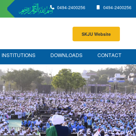
0494-2400256
0494-2400256
SKJU Website
SKJU Website
I
N
S
T
I
T
U
T
I
O
N
S
D
O
W
N
L
O
A
D
S
C
O
N
T
A
C
T