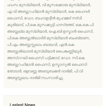
ഹംസ മുസ്ലിയാര്‍, വി മൂസക്കോയ മുസ്ലിയാര്‍,
എ.വി അബ്ദുറഹിമാന്‍ മുസ്ലിയാര്‍, കെ ഹൈദര്‍
ഫൈസി, ഡോ. ബഹാഉദ്ദീന്‍ മുഹമ്മദ് നദ്വി
കൂരിയാട്, പി.കെ മൂസക്കുട്ടി ഹസ്രത്ത്, കെ.കെ.പി
അബ്ദുല്ല മുസ്ലിയാര്‍, ഐ.ബി ഉസ്മാന്‍ ഫൈസി,
പി.കെ അബ്ദുല്‍ഖാദിര്‍ മുസ്ലിയാര്‍ ബംബ്രാണ,
പി.എം അബ്ദുസ്സലാം ബാഖവി, എന്‍.കെ
അബ്ദുല്‍ഖാദര്‍ മുസ്ലിയാര്‍ പൈങ്കണ്ണിയൂര്‍,
അസ്ഗറലി ഫൈസി പട്ടിക്കാട്, ഡോ. സി.കെ
അബ്ദുറഹിമാന്‍ ഫൈസി, ഉസ്മാനുല്‍ ഫൈസി
തോടാര്‍, ഒളവണ്ണ അബൂബക്കര്‍ ദാരിമി, പി.വി
അബ്ദസ്സലാം ദാരിമി സംസാരിച്ചു.
Lastest News