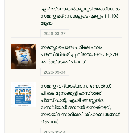
ഏഴ് മദ്റസകള്‍ക്കുകൂടി അംഗീകാരം
സമസ്ത മദ്റസകളുടെ എണ്ണം 11,103
ആയി
2026-03-27
സമസ്ത: പൊതുപരീക്ഷ ഫലം
പ്രസിദ്ധീകരിച്ചു വിജയം 99%. 9,379
പേര്‍ക്ക് ടോപ് പ്ലസ്
2026-03-04
സമസ്ത വിദ്യാഭ്യാസ ബോർഡ്:
പി.കെ മൂസക്കുട്ടി ഹസ്രത്ത്
പ്രസിഡന്റ്, എം.ടി അബ്ദുല്ല
മുസ്ലിയാർ ജനറൽ സെക്രട്ടറി,
സയ്യിദ് സാദിഖലി ശിഹാബ് തങ്ങൾ
ട്രഷറർ
2026-02-14