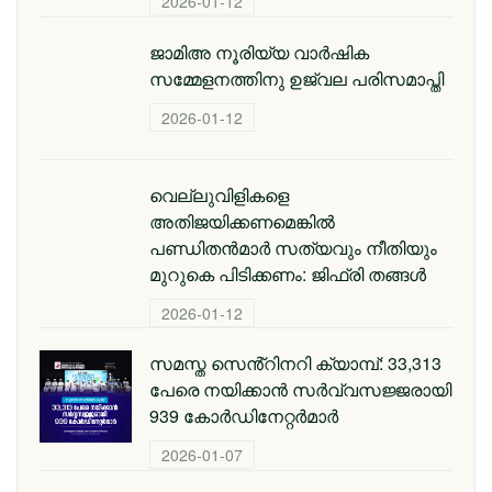
2026-01-12
ജാമിഅ നൂരിയ്യ വാര്‍ഷിക
സമ്മേളനത്തിനു ഉജ്വല പരിസമാപ്തി
2026-01-12
വെല്ലുവിളികളെ
അതിജയിക്കണമെങ്കിൽ
പണ്ഡിതൻമാർ സത്യവും നീതിയും
മുറുകെ പിടിക്കണം: ജിഫ്‌രി തങ്ങൾ
2026-01-12
സമസ്ത സെൻ്റിനറി ക്യാമ്പ്: 33,313
പേരെ നയിക്കാൻ സർവ്വസജ്ജരായി
939 കോർഡിനേറ്റർമാർ
2026-01-07