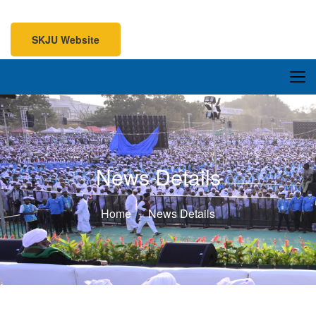
SKJU Website
SKJU Website
News Details
Home
News Details