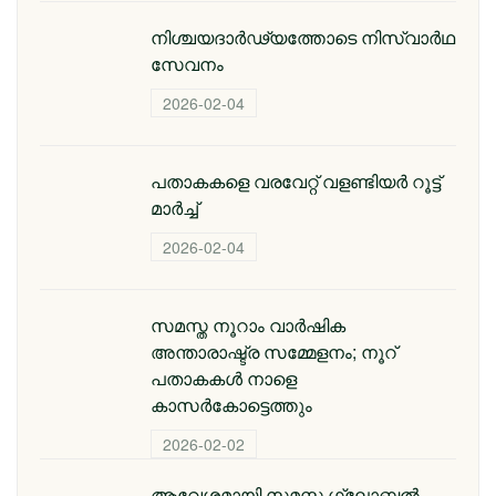
നിശ്ചയദാർഢ്യത്തോടെ നിസ്വാർഥ
സേവനം
2026-02-04
പതാകകളെ വരവേറ്റ് വളണ്ടിയർ റൂട്ട്
മാർച്ച്
2026-02-04
സമസ്ത നൂറാം വാര്‍ഷിക
അന്താരാഷ്ട്ര സമ്മേളനം; നൂറ്
പതാകകള്‍ നാളെ
കാസര്‍കോട്ടെത്തും
2026-02-02
ആവേശമായി സമസ്ത ഗ്ലോബല്‍