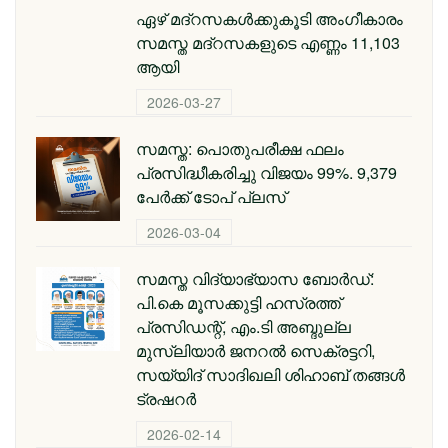
ഏഴ് മദ്റസകള്‍ക്കുകൂടി അംഗീകാരം
സമസ്ത മദ്റസകളുടെ എണ്ണം 11,103
ആയി
2026-03-27
സമസ്ത: പൊതുപരീക്ഷ ഫലം
പ്രസിദ്ധീകരിച്ചു വിജയം 99%. 9,379
പേര്‍ക്ക് ടോപ് പ്ലസ്
2026-03-04
സമസ്ത വിദ്യാഭ്യാസ ബോർഡ്:
പി.കെ മൂസക്കുട്ടി ഹസ്രത്ത്
പ്രസിഡന്റ്, എം.ടി അബ്ദുല്ല
മുസ്ലിയാർ ജനറൽ സെക്രട്ടറി,
സയ്യിദ് സാദിഖലി ശിഹാബ് തങ്ങൾ
ട്രഷറർ
2026-02-14