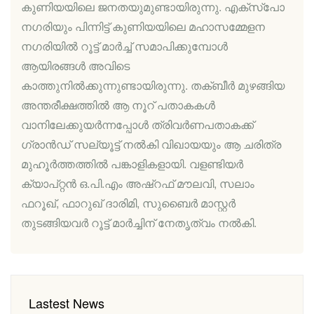
കുണിയയിലെ ജനതയുമുണ്ടായിരുന്നു. എക്‌സ്‌പോ
നഗരിയും പിന്നിട്ട് കുണിയയിലെ മഹാസമ്മേളന
നഗരിയിൽ റൂട്ട് മാർച്ച് സമാപിക്കുമ്പോൾ
ആയിരങ്ങൾ അവിടെ
കാത്തുനിൽക്കുന്നുണ്ടായിരുന്നു. തക്ബീർ മുഴങ്ങിയ
അന്തരീക്ഷത്തിൽ ആ നൂറ് പതാകകൾ
വാനിലേക്കുയർന്നപ്പോൾ ത്രിവർണപതാകക്ക്
ഗ്രാൻഡ് സല്യൂട്ട് നൽകി വിഖായയും ആ ചരിത്ര
മുഹൂർത്തത്തിൽ പങ്കാളികളായി. വളണ്ടിയർ
ക്യാപ്റ്റൻ ഒ.പി.എം അഷ്‌റഫ് മൗലവി, സലാം
ഫറൂഖ്, ഫാറുഖ് ദാരിമി, സുബൈർ മാസ്റ്റർ
തുടങ്ങിയവർ റൂട്ട് മാർച്ചിന് നേതൃത്വം നൽകി.
Lastest News